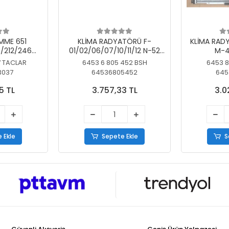
MME 651
KLİMA RADYATÖRÜ F-
KLİMA RAD
/212/246
01/02/06/07/10/11/12 N-52
M-4
SİZ
N/N-53/57/63
7 TACLAR
6453 6 805 452 BSH
6453 8
3037
64536805452
645
5 TL
3.757,33 TL
3.0
 Ekle
Sepete Ekle
S