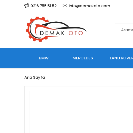
0216 755 51 52
info@demakoto.com
BMW
MERCEDES
LAND ROVE
Ana Sayfa