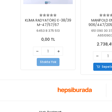
KLİMA RADYATÖRÜ E-38/39
MANİFOLD E
M-47/57/67
906/447/205
KELEBEK
6453 8 375 513
651 090 30 3
A651090
0,00 TL
2.738,4
Stokta Yok
Sepete