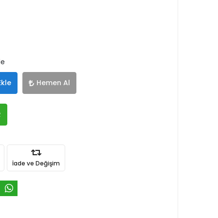
le
Ekle
Hemen Al
R
İade ve Değişim