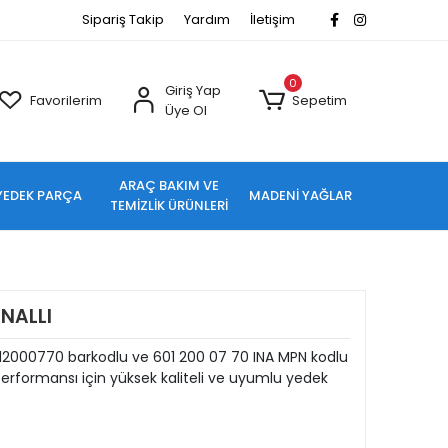
Sipariş Takip
Yardım
İletişim
0
Giriş Yap
Favorilerim
Sepetim
Üye Ol
ARAÇ BAKIM VE
YEDEK PARÇA
MADENİ YAĞLAR
TEMİZLİK ÜRÜNLERİ
NALLI
12000770 barkodlu ve 601 200 07 70 INA MPN kodlu
rformansı için yüksek kaliteli ve uyumlu yedek