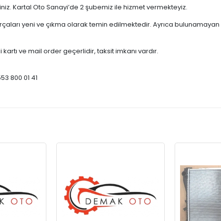
çiniz. Kartal Oto Sanayi’de 2 şubemiz ile hizmet vermekteyiz.
ları yeni ve çıkma olarak temin edilmektedir. Ayrıca bulunamayan par
 kartı ve mail order geçerlidir, taksit imkanı vardır.
553 800 01 41