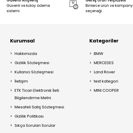
Güvenli Alışveriş
Geniş Ürün Yelpazesi
Güvenli ve kolay ödeme
Binlerce ürün ve kampan
sistemi
seçeneği
Kurumsal
Kategoriler
Hakkımızda
BMW
Gizlilik Sözleşmesi
MERCEDES
Kullanıcı Sözleşmesi
Land Rover
İletişim
test kategori
ETK Ticari Elektronik İleti
MINI COOPER
Bilgilendirme Metni
Mesafeli Satış Sözleşmesi
Gizlilik Politikası
Sıkça Sorulan Sorular