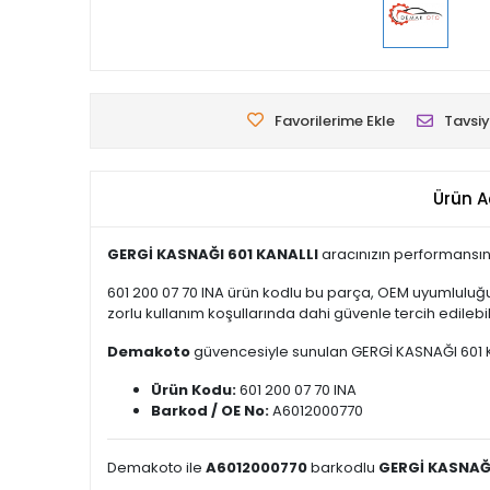
Favorilerime Ekle
Tavsiy
Ürün A
GERGİ KASNAĞI 601 KANALLI
aracınızın performansını
601 200 07 70 INA ürün kodlu bu parça, OEM uyumluluğu
zorlu kullanım koşullarında dahi güvenle tercih edilebili
Demakoto
güvencesiyle sunulan GERGİ KASNAĞI 601 KANA
Ürün Kodu:
601 200 07 70 INA
Barkod / OE No:
A6012000770
Demakoto ile
A6012000770
barkodlu
GERGİ KASNAĞI