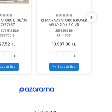
YATÖRÜ E-38/39
KLİMA RADYATÖRÜ R.ROVER
KLİ
7/57/67
VELAR 2.0 / 3.0 V6
55/56
 375 513 BSH
LR114353 BH
64
38375513
LR114353
27,52 TL
10.987,88 TL
epete Ekle
Sepete Ekle