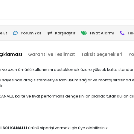
e Et
Yorum Yaz
Karşılaştır
Fiyat Alarmı
Tel
çıklaması
Garanti ve Teslimat
Taksit Seçenekleri
Yo
 ve uzun ömürlü kullanımını desteklemek üzere yüksek kalite standartla
 sayesinde araç sistemleriyle tam uyum sağlar ve montaj sırasında ek
r.
LLI, kalite ve fiyat performans dengesini ön planda tutan kullanıcılar i
 601 KANALLI
ürünü siparişi vermek için üye olabilirsiniz.