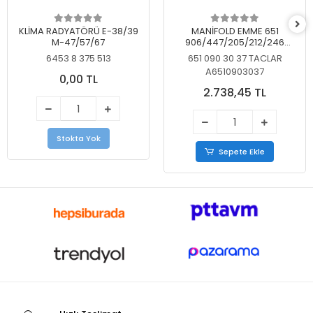
KLİMA RADYATÖRÜ E-38/39
MANİFOLD EMME 651
M-47/57/67
906/447/205/212/246
KELEBEKSİZ
6453 8 375 513
651 090 30 37 TACLAR
A6510903037
0,00 TL
2.738,45 TL
Stokta Yok
Sepete Ekle