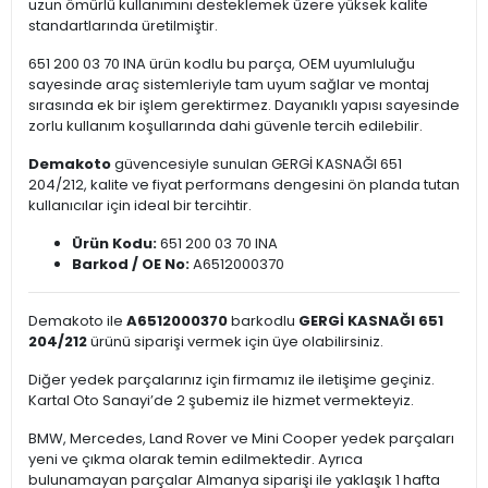
uzun ömürlü kullanımını desteklemek üzere yüksek kalite
standartlarında üretilmiştir.
651 200 03 70 INA ürün kodlu bu parça, OEM uyumluluğu
sayesinde araç sistemleriyle tam uyum sağlar ve montaj
sırasında ek bir işlem gerektirmez. Dayanıklı yapısı sayesinde
zorlu kullanım koşullarında dahi güvenle tercih edilebilir.
Demakoto
güvencesiyle sunulan GERGİ KASNAĞI 651
204/212, kalite ve fiyat performans dengesini ön planda tutan
kullanıcılar için ideal bir tercihtir.
Ürün Kodu:
651 200 03 70 INA
Barkod / OE No:
A6512000370
Demakoto ile
A6512000370
barkodlu
GERGİ KASNAĞI 651
204/212
ürünü siparişi vermek için üye olabilirsiniz.
Diğer yedek parçalarınız için firmamız ile iletişime geçiniz.
Kartal Oto Sanayi’de 2 şubemiz ile hizmet vermekteyiz.
BMW, Mercedes, Land Rover ve Mini Cooper yedek parçaları
yeni ve çıkma olarak temin edilmektedir. Ayrıca
bulunamayan parçalar Almanya siparişi ile yaklaşık 1 hafta