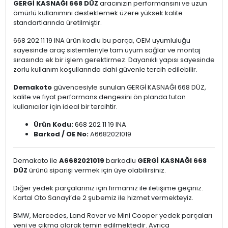
GERGİ KASNAĞI 668 DÜZ
aracınızın performansını ve uzun
ömürlü kullanımını desteklemek üzere yüksek kalite
standartlarında üretilmiştir.
668 202 11 19 INA ürün kodlu bu parça, OEM uyumluluğu
sayesinde araç sistemleriyle tam uyum sağlar ve montaj
sırasında ek bir işlem gerektirmez. Dayanıklı yapısı sayesinde
zorlu kullanım koşullarında dahi güvenle tercih edilebilir.
Demakoto
güvencesiyle sunulan GERGİ KASNAĞI 668 DÜZ,
kalite ve fiyat performans dengesini ön planda tutan
kullanıcılar için ideal bir tercihtir.
Ürün Kodu:
668 202 11 19 INA
Barkod / OE No:
A6682021019
Demakoto ile
A6682021019
barkodlu
GERGİ KASNAĞI 668
DÜZ
ürünü siparişi vermek için üye olabilirsiniz.
Diğer yedek parçalarınız için firmamız ile iletişime geçiniz.
Kartal Oto Sanayi’de 2 şubemiz ile hizmet vermekteyiz.
BMW, Mercedes, Land Rover ve Mini Cooper yedek parçaları
yeni ve çıkma olarak temin edilmektedir. Ayrıca