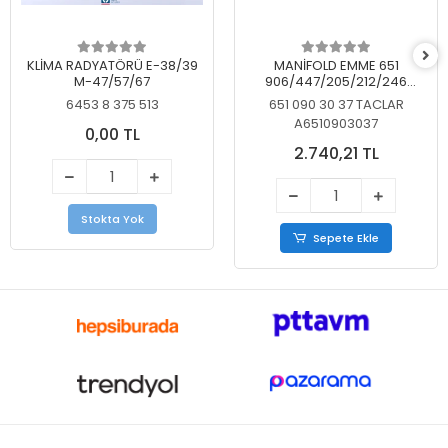
KLİMA RADYATÖRÜ E-38/39
MANİFOLD EMME 651
M-47/57/67
906/447/205/212/246
KELEBEKSİZ
6453 8 375 513
651 090 30 37 TACLAR
A6510903037
0,00 TL
2.740,21 TL
Stokta Yok
Sepete Ekle