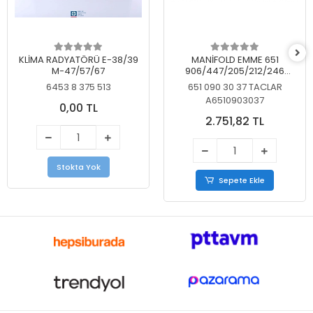
KLİMA RADYATÖRÜ E-38/39
MANİFOLD EMME 651
M-47/57/67
906/447/205/212/246
KELEBEKSİZ
6453 8 375 513
651 090 30 37 TACLAR
A6510903037
0,00 TL
2.751,82 TL
Stokta Yok
Sepete Ekle