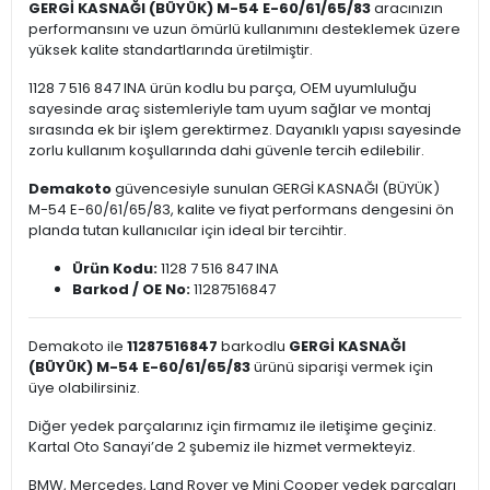
GERGİ KASNAĞI (BÜYÜK) M-54 E-60/61/65/83
aracınızın
performansını ve uzun ömürlü kullanımını desteklemek üzere
yüksek kalite standartlarında üretilmiştir.
1128 7 516 847 INA ürün kodlu bu parça, OEM uyumluluğu
sayesinde araç sistemleriyle tam uyum sağlar ve montaj
sırasında ek bir işlem gerektirmez. Dayanıklı yapısı sayesinde
zorlu kullanım koşullarında dahi güvenle tercih edilebilir.
Demakoto
güvencesiyle sunulan GERGİ KASNAĞI (BÜYÜK)
M-54 E-60/61/65/83, kalite ve fiyat performans dengesini ön
planda tutan kullanıcılar için ideal bir tercihtir.
Ürün Kodu:
1128 7 516 847 INA
Barkod / OE No:
11287516847
Demakoto ile
11287516847
barkodlu
GERGİ KASNAĞI
(BÜYÜK) M-54 E-60/61/65/83
ürünü siparişi vermek için
üye olabilirsiniz.
Diğer yedek parçalarınız için firmamız ile iletişime geçiniz.
Kartal Oto Sanayi’de 2 şubemiz ile hizmet vermekteyiz.
BMW, Mercedes, Land Rover ve Mini Cooper yedek parçaları