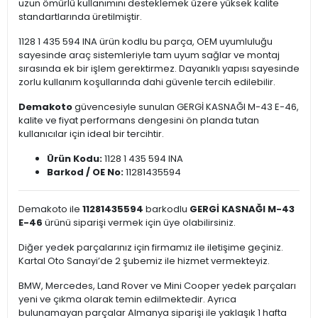
uzun ömürlü kullanımını desteklemek üzere yüksek kalite
standartlarında üretilmiştir.
1128 1 435 594 INA ürün kodlu bu parça, OEM uyumluluğu
sayesinde araç sistemleriyle tam uyum sağlar ve montaj
sırasında ek bir işlem gerektirmez. Dayanıklı yapısı sayesinde
zorlu kullanım koşullarında dahi güvenle tercih edilebilir.
Demakoto
güvencesiyle sunulan GERGİ KASNAĞI M-43 E-46,
kalite ve fiyat performans dengesini ön planda tutan
kullanıcılar için ideal bir tercihtir.
Ürün Kodu:
1128 1 435 594 INA
Barkod / OE No:
11281435594
Demakoto ile
11281435594
barkodlu
GERGİ KASNAĞI M-43
E-46
ürünü siparişi vermek için üye olabilirsiniz.
Diğer yedek parçalarınız için firmamız ile iletişime geçiniz.
Kartal Oto Sanayi’de 2 şubemiz ile hizmet vermekteyiz.
BMW, Mercedes, Land Rover ve Mini Cooper yedek parçaları
yeni ve çıkma olarak temin edilmektedir. Ayrıca
bulunamayan parçalar Almanya siparişi ile yaklaşık 1 hafta