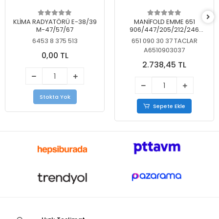
KLİMA RADYATÖRÜ E-38/39
MANİFOLD EMME 651
M-47/57/67
906/447/205/212/246
KELEBEKSİZ
6453 8 375 513
651 090 30 37 TACLAR
A6510903037
0,00 TL
2.738,45 TL
Stokta Yok
Sepete Ekle