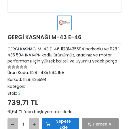
GERGİ KASNAĞI M-43 E-46
GERGİ KASNAĞI M-43 E-46 11281435594 barkodlu ve 1128 1
435 594 INA MPN kodlu ürünümüz, aracınız ve motor
performansı için yüksek kaliteli ve uyumlu yedek parça
Ürün Kodu:
1128 1 435 594 INA
Barkod:
11281435594
Kategori:
Stok:
3
739,71 TL
61,64 TL 'den başlayan taksitlerle
Sepete
Hemen Al
Ekle