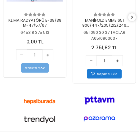
KLİMA RADYATÖRÜ E-38/39
MANİFOLD EMME 651
M-47/57/67
906/447/205/212/246
KELEBEKSİZ
6453 8 375 513
651 090 30 37 TACLAR
A6510903037
0,00 TL
2.751,82 TL
Stokta Yok
Sepete Ekle