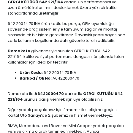
GERGİ KÜTÜĞÜ 642 221/164
aracınızın performansını ve
uzun ömürlü kullanımını desteklemek üzere yüksek kalite
standartlarında üretilmiştir.
642 200 14 70 INA ürün kodlu bu parça, OEM uyumluluğu
sayesinde araç sistemleriyle tam uyum sağlar ve montaj
sırasında ek bir işlem gerektirmez. Dayanıklı yapısı sayesinde
zorlu kullanım koşullarında dahi güvenle tercih edilebilir.
Demakoto
güvencesiyle sunulan GERGİ KÜTÜĞÜ 642
221/164, kalite ve fiyat performans dengesini ön planda tutan
kullanıcılar için ideal bir tercihtir.
Ürün Kodu:
642 200 14 70 INA
Barkod / OE No:
A6422000470
Demakoto ile
A6422000470
barkodlu
GERGİ KÜTÜĞÜ 642
221/164
ürünü siparişi vermek için üye olabilirsiniz.
Diğer yedek parçalarınız için firmamız ile iletişime geçiniz.
Kartal Oto Sanayi’de 2 şubemiz ile hizmet vermekteyiz.
BMW, Mercedes, Land Rover ve Mini Cooper yedek parçaları
yeni ve çıkma olarak temin edilmektedir. Ayrıca