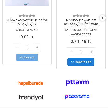
KLİMA RADYATÖRÜ E-38/39
MANİFOLD EMME 651
M-47/57/67
906/447/205/212/246
KELEBEKSİZ
6453 8 375 513
651 090 30 37 TACLAR
A6510903037
0,00 TL
2.741,49 TL
Stokta Yok
Sepete Ekle