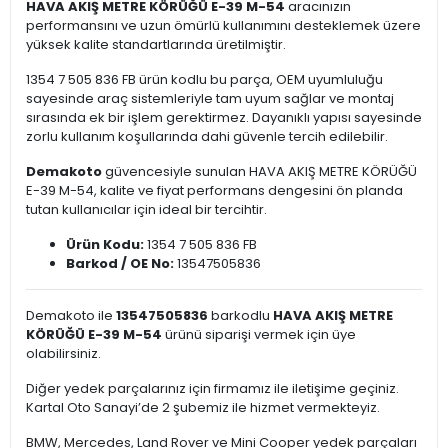
HAVA AKIŞ METRE KÖRÜĞÜ E-39 M-54
aracınızın
performansını ve uzun ömürlü kullanımını desteklemek üzere
yüksek kalite standartlarında üretilmiştir.
1354 7 505 836 FB ürün kodlu bu parça, OEM uyumluluğu
sayesinde araç sistemleriyle tam uyum sağlar ve montaj
sırasında ek bir işlem gerektirmez. Dayanıklı yapısı sayesinde
zorlu kullanım koşullarında dahi güvenle tercih edilebilir.
Demakoto
güvencesiyle sunulan HAVA AKIŞ METRE KÖRÜĞÜ
E-39 M-54, kalite ve fiyat performans dengesini ön planda
tutan kullanıcılar için ideal bir tercihtir.
Ürün Kodu:
1354 7 505 836 FB
Barkod / OE No:
13547505836
Demakoto ile
13547505836
barkodlu
HAVA AKIŞ METRE
KÖRÜĞÜ E-39 M-54
ürünü siparişi vermek için üye
olabilirsiniz.
Diğer yedek parçalarınız için firmamız ile iletişime geçiniz.
Kartal Oto Sanayi’de 2 şubemiz ile hizmet vermekteyiz.
BMW, Mercedes, Land Rover ve Mini Cooper yedek parçaları