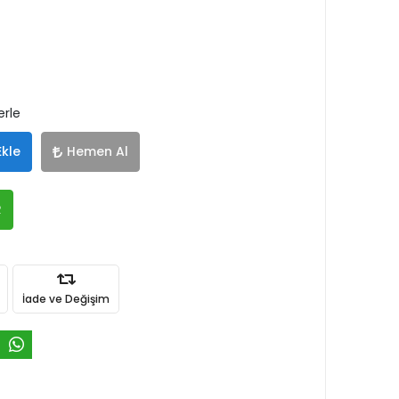
erle
Ekle
Hemen Al
R
İade ve Değişim