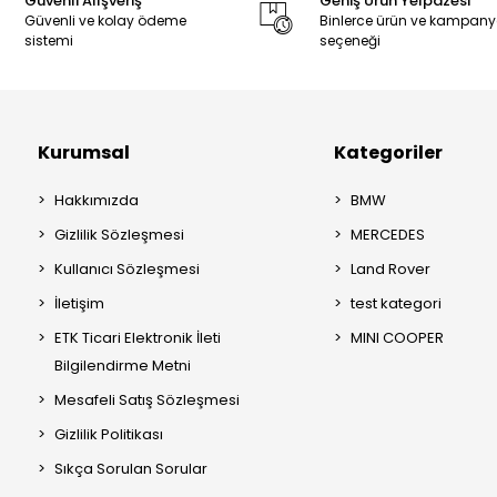
Güvenli Alışveriş
Geniş Ürün Yelpazesi
Güvenli ve kolay ödeme
Binlerce ürün ve kampan
sistemi
seçeneği
Kurumsal
Kategoriler
Hakkımızda
BMW
Gizlilik Sözleşmesi
MERCEDES
Kullanıcı Sözleşmesi
Land Rover
İletişim
test kategori
ETK Ticari Elektronik İleti
MINI COOPER
Bilgilendirme Metni
Mesafeli Satış Sözleşmesi
Gizlilik Politikası
Sıkça Sorulan Sorular