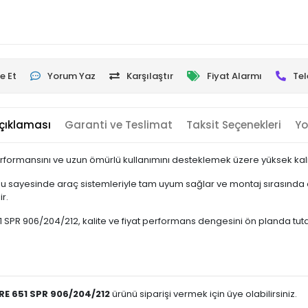
e Et
Yorum Yaz
Karşılaştır
Fiyat Alarmı
Tel
çıklaması
Garanti ve Teslimat
Taksit Seçenekleri
Yo
rformansını ve uzun ömürlü kullanımını desteklemek üzere yüksek kalite
 sayesinde araç sistemleriyle tam uyum sağlar ve montaj sırasında e
r.
 906/204/212, kalite ve fiyat performans dengesini ön planda tutan kul
E 651 SPR 906/204/212
ürünü siparişi vermek için üye olabilirsiniz.