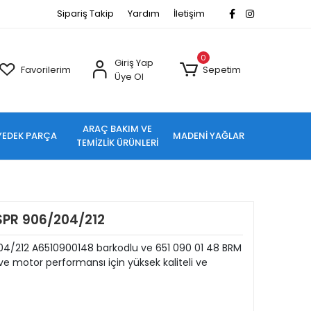
Sipariş Takip
Yardım
İletişim
0
Giriş Yap
Favorilerim
Sepetim
Üye Ol
ARAÇ BAKIM VE
YEDEK PARÇA
MADENİ YAĞLAR
TEMİZLİK ÜRÜNLERİ
SPR 906/204/212
04/212 A6510900148 barkodlu ve 651 090 01 48 BRM
e motor performansı için yüksek kaliteli ve