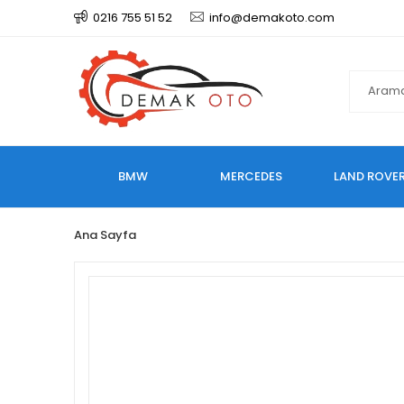
0216 755 51 52
info@demakoto.com
BMW
MERCEDES
LAND ROVE
Ana Sayfa