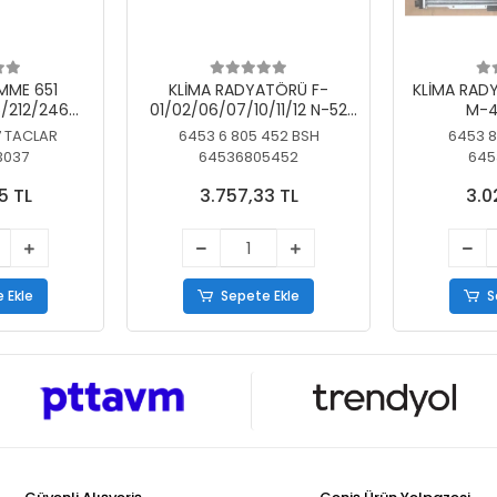
MME 651
KLİMA RADYATÖRÜ F-
KLİMA RAD
/212/246
01/02/06/07/10/11/12 N-52
M-4
SİZ
N/N-53/57/63
7 TACLAR
6453 6 805 452 BSH
6453 8
3037
64536805452
645
5 TL
3.757,33 TL
3.0
 Ekle
Sepete Ekle
S