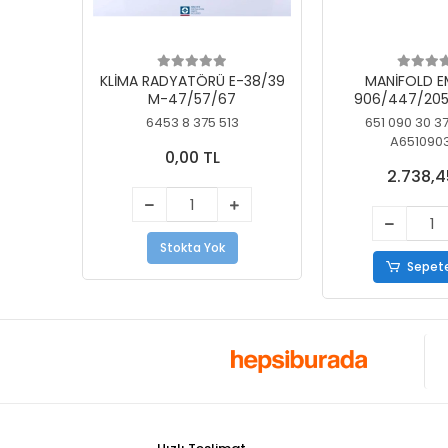
KLİMA RADYATÖRÜ E-38/39
MANİFOLD E
M-47/57/67
906/447/205
KELEBEK
6453 8 375 513
651 090 30 3
A651090
0,00 TL
2.738,4
Stokta Yok
Sepete