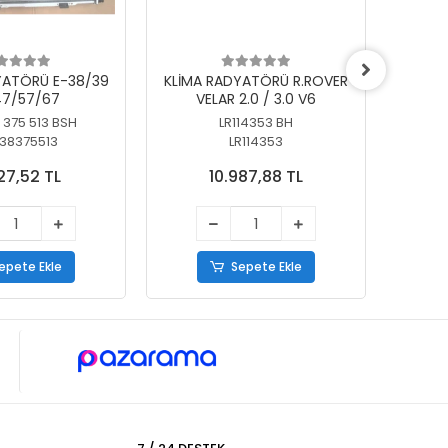
YATÖRÜ E-38/39
KLİMA RADYATÖRÜ R.ROVER
KLİ
7/57/67
VELAR 2.0 / 3.0 V6
55/56
 375 513 BSH
LR114353 BH
64
38375513
LR114353
27,52 TL
10.987,88 TL
epete Ekle
Sepete Ekle