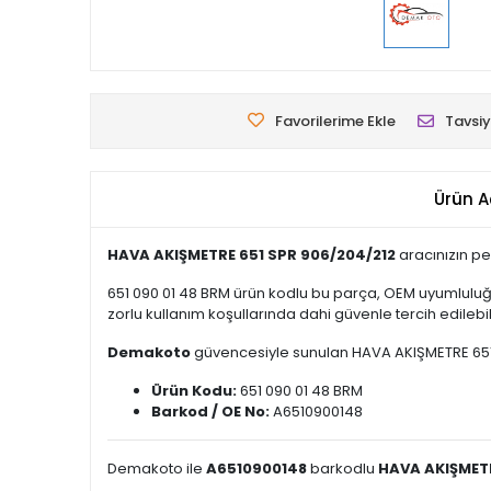
Favorilerime Ekle
Tavsiy
Ürün A
HAVA AKIŞMETRE 651 SPR 906/204/212
aracınızın pe
651 090 01 48 BRM ürün kodlu bu parça, OEM uyumluluğu
zorlu kullanım koşullarında dahi güvenle tercih edilebili
Demakoto
güvencesiyle sunulan HAVA AKIŞMETRE 651 SPR
Ürün Kodu:
651 090 01 48 BRM
Barkod / OE No:
A6510900148
Demakoto ile
A6510900148
barkodlu
HAVA AKIŞMETR