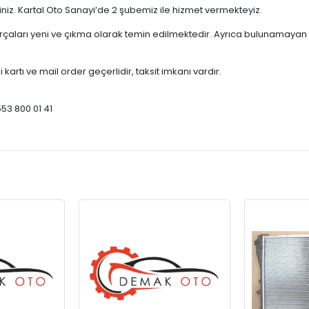
çiniz. Kartal Oto Sanayi’de 2 şubemiz ile hizmet vermekteyiz.
ları yeni ve çıkma olarak temin edilmektedir. Ayrıca bulunamayan par
 kartı ve mail order geçerlidir, taksit imkanı vardır.
553 800 01 41