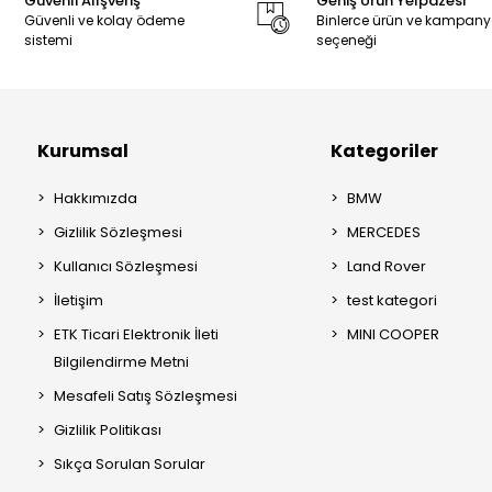
Güvenli Alışveriş
Geniş Ürün Yelpazesi
Güvenli ve kolay ödeme
Binlerce ürün ve kampan
sistemi
seçeneği
Kurumsal
Kategoriler
Hakkımızda
BMW
Gizlilik Sözleşmesi
MERCEDES
Kullanıcı Sözleşmesi
Land Rover
İletişim
test kategori
ETK Ticari Elektronik İleti
MINI COOPER
Bilgilendirme Metni
Mesafeli Satış Sözleşmesi
Gizlilik Politikası
Sıkça Sorulan Sorular