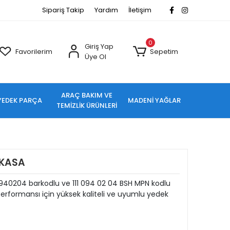
Sipariş Takip
Yardım
İletişim
0
Giriş Yap
Favorilerim
Sepetim
Üye Ol
ARAÇ BAKIM VE
YEDEK PARÇA
MADENİ YAĞLAR
TEMİZLİK ÜRÜNLERİ
3 KASA
110940204 barkodlu ve 111 094 02 04 BSH MPN kodlu
rformansı için yüksek kaliteli ve uyumlu yedek