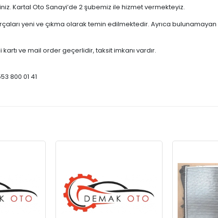
çiniz. Kartal Oto Sanayi’de 2 şubemiz ile hizmet vermekteyiz.
ları yeni ve çıkma olarak temin edilmektedir. Ayrıca bulunamayan par
 kartı ve mail order geçerlidir, taksit imkanı vardır.
553 800 01 41