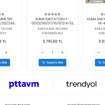
MME 651
KLİMA RADYATÖRÜ F-
KLİMA RAD
/212/246
01/02/06/07/10/11/12 N-52
M-4
SİZ
N/N-53/57/63
7 TACLAR
6453 6 805 452 BSH
6453 8
3037
64536805452
645
9 TL
3.761,50 TL
3.0
 Ekle
Sepete Ekle
S