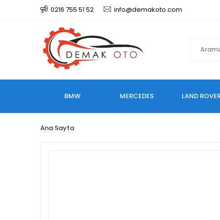
0216 755 51 52
info@demakoto.com
BMW
MERCEDES
LAND ROVE
Ana Sayfa