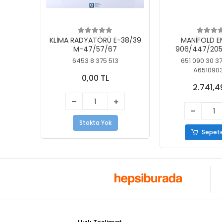
KLİMA RADYATÖRÜ E-38/39
MANİFOLD E
M-47/57/67
906/447/205
KELEBEK
6453 8 375 513
651 090 30 3
A651090
0,00 TL
2.741,4
Stokta Yok
Sepete