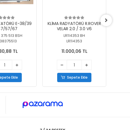
YATÖRÜ E-38/39
KLİMA RADYATÖRÜ R.ROVER
KLİ
7/57/67
VELAR 2.0 / 3.0 V6
55/56
 375 513 BSH
LR114353 BH
64
38375513
LR114353
30,88 TL
11.000,06 TL
epete Ekle
Sepete Ekle