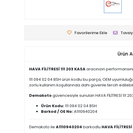
Favorilerime Ekle
Tavsiy
Ürün A
HAVA FİLİTRESİ 111 203 KASA
aracınızın performansını
111 094 02 04 BSH ürün kodlu bu parça, OEM uyumluluğu
zorlu kullanım koşullarında dahi güvenle tercih edilebili
Demakoto
güvencesiyle sunulan HAVA FİLİTRESİ 111 203 
Ürün Kodu:
111 094 02 04 BSH
Barkod / OE No:
A1110940204
Demakoto ile
A1110940204
barkodlu
HAVA FİLİTRESİ 