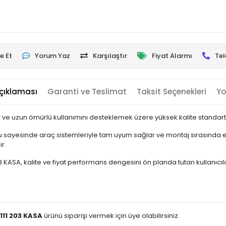
e Et
Yorum Yaz
Karşılaştır
Fiyat Alarmı
Tel
çıklaması
Garanti ve Teslimat
Taksit Seçenekleri
Yo
 ve uzun ömürlü kullanımını desteklemek üzere yüksek kalite standartla
 sayesinde araç sistemleriyle tam uyum sağlar ve montaj sırasında ek
r.
KASA, kalite ve fiyat performans dengesini ön planda tutan kullanıcılar i
111 203 KASA
ürünü siparişi vermek için üye olabilirsiniz.