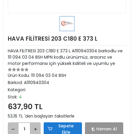
HAVA FİLİTRESİ 203 C180 E 373 L
HAVA FİLİTRESİ 203 C180 E 373 L A1110940304 barkodlu ve
111 094 03 04 BSH MPN kodlu ürünümüz, aracınız ve
motor performansı için yüksek kaliteli ve uyumlu ye
Ürün Kodu:
111 094 03 04 BSH
Barkod:
A1110940304
Kategori:
Stok:
4
637,90 TL
53,16 TL 'den başlayan taksitlerle
Sepete
Hemen Al
Ekle