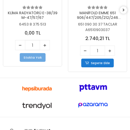
KLİMA RADYATÖRÜ E-38/39
MANİFOLD EMME 651
M-47/57/67
906/447/205/212/246
KELEBEKSİZ
6453 8 375 513
651 090 30 37 TACLAR
A6510903037
0,00 TL
2.740,21 TL
Stokta Yok
Sepete Ekle