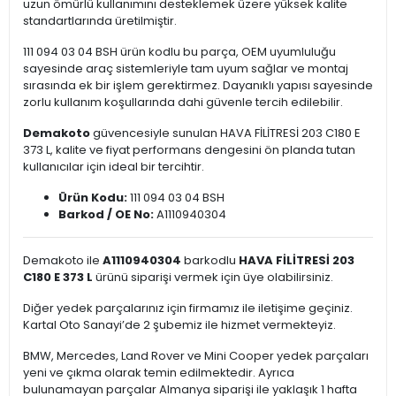
uzun ömürlü kullanımını desteklemek üzere yüksek kalite
standartlarında üretilmiştir.
111 094 03 04 BSH ürün kodlu bu parça, OEM uyumluluğu
sayesinde araç sistemleriyle tam uyum sağlar ve montaj
sırasında ek bir işlem gerektirmez. Dayanıklı yapısı sayesinde
zorlu kullanım koşullarında dahi güvenle tercih edilebilir.
Demakoto
güvencesiyle sunulan HAVA FİLİTRESİ 203 C180 E
373 L, kalite ve fiyat performans dengesini ön planda tutan
kullanıcılar için ideal bir tercihtir.
Ürün Kodu:
111 094 03 04 BSH
Barkod / OE No:
A1110940304
Demakoto ile
A1110940304
barkodlu
HAVA FİLİTRESİ 203
C180 E 373 L
ürünü siparişi vermek için üye olabilirsiniz.
Diğer yedek parçalarınız için firmamız ile iletişime geçiniz.
Kartal Oto Sanayi’de 2 şubemiz ile hizmet vermekteyiz.
BMW, Mercedes, Land Rover ve Mini Cooper yedek parçaları
yeni ve çıkma olarak temin edilmektedir. Ayrıca
bulunamayan parçalar Almanya siparişi ile yaklaşık 1 hafta