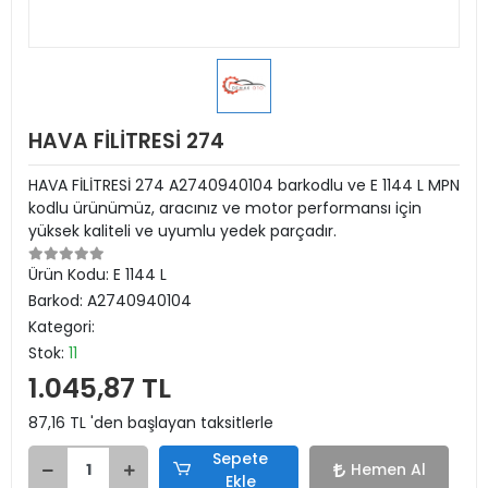
HAVA FİLİTRESİ 274
HAVA FİLİTRESİ 274 A2740940104 barkodlu ve E 1144 L MPN
kodlu ürünümüz, aracınız ve motor performansı için
yüksek kaliteli ve uyumlu yedek parçadır.
Ürün Kodu:
E 1144 L
Barkod:
A2740940104
Kategori:
Stok:
11
1.045,87 TL
87,16 TL 'den başlayan taksitlerle
Sepete
Hemen Al
Ekle