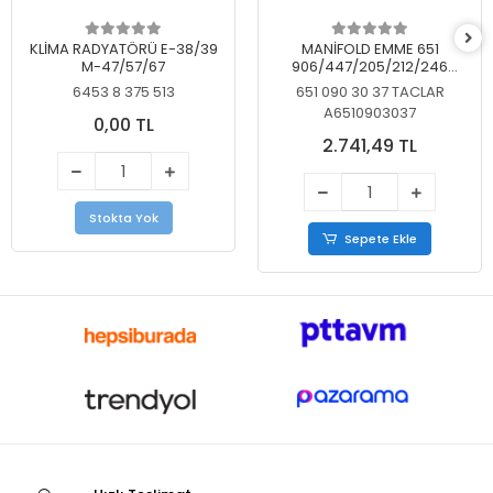
KLİMA RADYATÖRÜ E-38/39
MANİFOLD EMME 651
M-47/57/67
906/447/205/212/246
KELEBEKSİZ
6453 8 375 513
651 090 30 37 TACLAR
A6510903037
0,00 TL
2.741,49 TL
Stokta Yok
Sepete Ekle