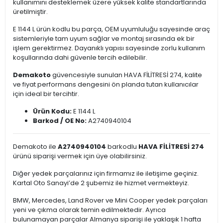
kullanımını desteklemek üzere yüksek kalite standartlarında
üretilmiştir.
E 1144 L ürün kodlu bu parça, OEM uyumluluğu sayesinde araç
sistemleriyle tam uyum sağlar ve montaj sırasında ek bir
işlem gerektirmez. Dayanıklı yapısı sayesinde zorlu kullanım
koşullarında dahi güvenle tercih edilebilir.
Demakoto
güvencesiyle sunulan HAVA FİLİTRESİ 274, kalite
ve fiyat performans dengesini ön planda tutan kullanıcılar
için ideal bir tercihtir.
Ürün Kodu:
E 1144 L
Barkod / OE No:
A2740940104
Demakoto ile
A2740940104
barkodlu
HAVA FİLİTRESİ 274
ürünü siparişi vermek için üye olabilirsiniz.
Diğer yedek parçalarınız için firmamız ile iletişime geçiniz.
Kartal Oto Sanayi’de 2 şubemiz ile hizmet vermekteyiz.
BMW, Mercedes, Land Rover ve Mini Cooper yedek parçaları
yeni ve çıkma olarak temin edilmektedir. Ayrıca
bulunamayan parçalar Almanya siparişi ile yaklaşık 1 hafta