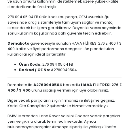
ve uzun ömürlü kullanımını desteklemek üzere yüksek kalite
standartlarında üretilmiştir.
276 094 05 04 FB ürün kodlu bu parça, OEM uyumluluğu
sayesinde araç sistemleriyle tam uyum sağlar ve montaj
sırasında ek bir işlem gerektirmez. Dayanıklı yapısı sayesinde
zorlu kullanım koşullarında dahi güvenle tercih edilebilir.
Demakoto
güvencesiyle sunulan HAVA FİLİTRESİ 276 E 400 / S
400, kalite ve fiyat performans dengesini ön planda tutan
kullanıcılar için ideal bir tercihtir.
Ürün Kodu:
276 094 05 04 FB
Barkod / OE No:
A2760940504
Demakoto ile
A2760940504
barkodlu
HAVA FİLİTRESİ 276 E
400 / S 400
ürünü siparişi vermek için üye olabilirsiniz.
Diğer yedek parçalarınız için firmamız ile iletişime geçiniz.
Kartal Oto Sanayi’de 2 şubemiz ile hizmet vermekteyiz.
BMW, Mercedes, Land Rover ve Mini Cooper yedek parçaları
yeni ve çıkma olarak temin edilmektedir. Ayrıca
bulunamayan parçalar Almanya siparişi ile yaklaşık 1 hafta