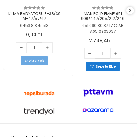
KLİMA RADYATÖRÜ E-38/39
MANİFOLD EMME 651
M-47/57/67
906/447/205/212/246
KELEBEKSİZ
6453 8 375 513
651 090 30 37 TACLAR
A6510903037
0,00 TL
2.738,45 TL
Stokta Yok
Sepete Ekle