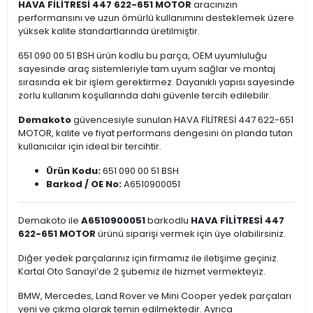
HAVA FİLİTRESİ 447 622-651 MOTOR
aracınızın
performansını ve uzun ömürlü kullanımını desteklemek üzere
yüksek kalite standartlarında üretilmiştir.
651 090 00 51 BSH ürün kodlu bu parça, OEM uyumluluğu
sayesinde araç sistemleriyle tam uyum sağlar ve montaj
sırasında ek bir işlem gerektirmez. Dayanıklı yapısı sayesinde
zorlu kullanım koşullarında dahi güvenle tercih edilebilir.
Demakoto
güvencesiyle sunulan HAVA FİLİTRESİ 447 622-651
MOTOR, kalite ve fiyat performans dengesini ön planda tutan
kullanıcılar için ideal bir tercihtir.
Ürün Kodu:
651 090 00 51 BSH
Barkod / OE No:
A6510900051
Demakoto ile
A6510900051
barkodlu
HAVA FİLİTRESİ 447
622-651 MOTOR
ürünü siparişi vermek için üye olabilirsiniz.
Diğer yedek parçalarınız için firmamız ile iletişime geçiniz.
Kartal Oto Sanayi’de 2 şubemiz ile hizmet vermekteyiz.
BMW, Mercedes, Land Rover ve Mini Cooper yedek parçaları
yeni ve çıkma olarak temin edilmektedir. Ayrıca