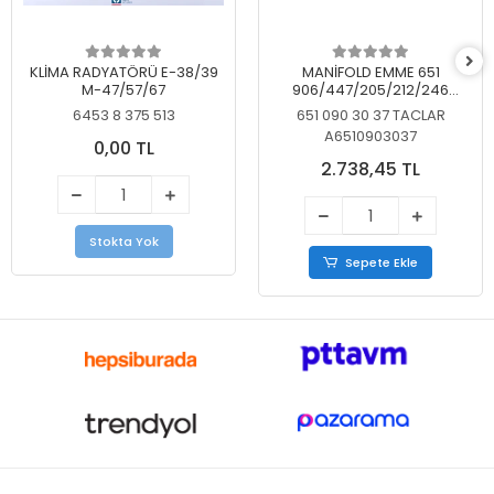
KLİMA RADYATÖRÜ E-38/39
MANİFOLD EMME 651
M-47/57/67
906/447/205/212/246
KELEBEKSİZ
6453 8 375 513
651 090 30 37 TACLAR
A6510903037
0,00 TL
2.738,45 TL
Stokta Yok
Sepete Ekle