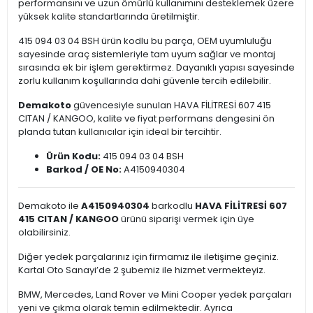
performansını ve uzun ömürlü kullanımını desteklemek üzere
yüksek kalite standartlarında üretilmiştir.
415 094 03 04 BSH ürün kodlu bu parça, OEM uyumluluğu
sayesinde araç sistemleriyle tam uyum sağlar ve montaj
sırasında ek bir işlem gerektirmez. Dayanıklı yapısı sayesinde
zorlu kullanım koşullarında dahi güvenle tercih edilebilir.
Demakoto
güvencesiyle sunulan HAVA FİLİTRESİ 607 415
CITAN / KANGOO, kalite ve fiyat performans dengesini ön
planda tutan kullanıcılar için ideal bir tercihtir.
Ürün Kodu:
415 094 03 04 BSH
Barkod / OE No:
A4150940304
Demakoto ile
A4150940304
barkodlu
HAVA FİLİTRESİ 607
415 CITAN / KANGOO
ürünü siparişi vermek için üye
olabilirsiniz.
Diğer yedek parçalarınız için firmamız ile iletişime geçiniz.
Kartal Oto Sanayi’de 2 şubemiz ile hizmet vermekteyiz.
BMW, Mercedes, Land Rover ve Mini Cooper yedek parçaları
yeni ve çıkma olarak temin edilmektedir. Ayrıca