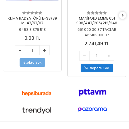
KLİMA RADYATÖRÜ E-38/39
MANİFOLD EMME 651
M-47/57/67
906/447/205/212/246
KELEBEKSİZ
6453 8 375 513
651 090 30 37 TACLAR
A6510903037
0,00 TL
2.741,49 TL
Stokta Yok
Sepete Ekle