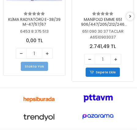
KLİMA RADYATÖRÜ E-38/39
MANİFOLD EMME 651
M-47/57/67
906/447/205/212/246
KELEBEKSİZ
6453 8 375 513
651 090 30 37 TACLAR
A6510903037
0,00 TL
2.741,49 TL
Stokta Yok
Sepete Ekle