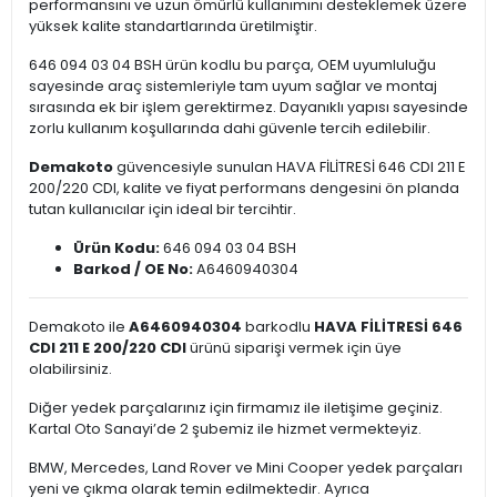
performansını ve uzun ömürlü kullanımını desteklemek üzere
yüksek kalite standartlarında üretilmiştir.
646 094 03 04 BSH ürün kodlu bu parça, OEM uyumluluğu
sayesinde araç sistemleriyle tam uyum sağlar ve montaj
sırasında ek bir işlem gerektirmez. Dayanıklı yapısı sayesinde
zorlu kullanım koşullarında dahi güvenle tercih edilebilir.
Demakoto
güvencesiyle sunulan HAVA FİLİTRESİ 646 CDI 211 E
200/220 CDI, kalite ve fiyat performans dengesini ön planda
tutan kullanıcılar için ideal bir tercihtir.
Ürün Kodu:
646 094 03 04 BSH
Barkod / OE No:
A6460940304
Demakoto ile
A6460940304
barkodlu
HAVA FİLİTRESİ 646
CDI 211 E 200/220 CDI
ürünü siparişi vermek için üye
olabilirsiniz.
Diğer yedek parçalarınız için firmamız ile iletişime geçiniz.
Kartal Oto Sanayi’de 2 şubemiz ile hizmet vermekteyiz.
BMW, Mercedes, Land Rover ve Mini Cooper yedek parçaları
yeni ve çıkma olarak temin edilmektedir. Ayrıca