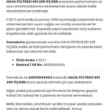
HAVA FİLİTRESİ 651 205 ÜÇGEN
aracınızın performansını ve
uzun ömürlü kullanımını desteklemek üzere yüksek kalite
standartlarında üretilmiştir.
E 527 L ürün kodlu bu parça, OEM uyumluluğu sayesinde araç
sistemleriyle tam uyum sağlar ve montaj sırasında ek bir
işlem gerektirmez. Dayanıklı yapısı sayesinde zorlu kullanım
koşullarında dahi güvenle tercih edilebilir.
Demakoto
güvencesiyle sunulan HAVA FİLİTRESİ 651 205
ÜÇGEN, kalite ve fiyat performans dengesini ön planda tutan
kullanıcılar için ideal bir tercihtir.
Ürün Kodu:
E 527 L
Barkod / OE No:
A6510940304
Demakoto ile
A6510940304
barkodlu
HAVA FİLİTRESİ 651
205 ÜÇGEN
ürünü siparişi vermek için üye olabilirsiniz.
Diğer yedek parçalarınız için firmamız ile iletişime geçiniz.
Kartal Oto Sanayi’de 2 şubemiz ile hizmet vermekteyiz.
BMW, Mercedes, Land Rover ve Mini Cooper yedek parçaları
yeni ve çıkma olarak temin edilmektedir. Ayrıca