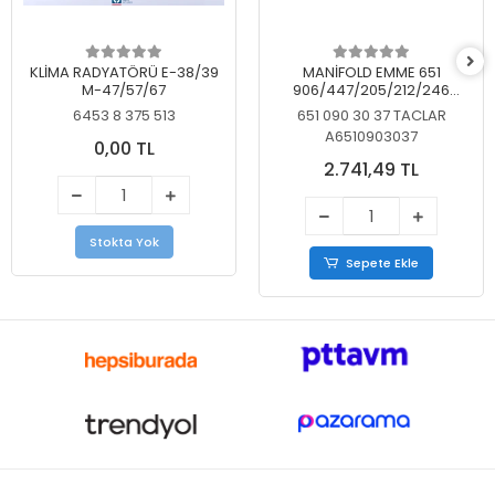
KLİMA RADYATÖRÜ E-38/39
MANİFOLD EMME 651
M-47/57/67
906/447/205/212/246
KELEBEKSİZ
6453 8 375 513
651 090 30 37 TACLAR
A6510903037
0,00 TL
2.741,49 TL
Stokta Yok
Sepete Ekle