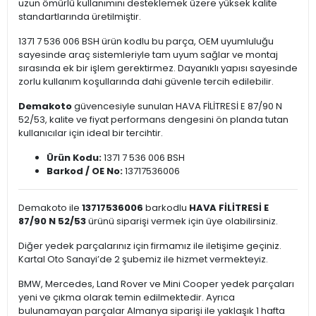
uzun ömürlü kullanımını desteklemek üzere yüksek kalite
standartlarında üretilmiştir.
1371 7 536 006 BSH ürün kodlu bu parça, OEM uyumluluğu
sayesinde araç sistemleriyle tam uyum sağlar ve montaj
sırasında ek bir işlem gerektirmez. Dayanıklı yapısı sayesinde
zorlu kullanım koşullarında dahi güvenle tercih edilebilir.
Demakoto
güvencesiyle sunulan HAVA FİLİTRESİ E 87/90 N
52/53, kalite ve fiyat performans dengesini ön planda tutan
kullanıcılar için ideal bir tercihtir.
Ürün Kodu:
1371 7 536 006 BSH
Barkod / OE No:
13717536006
Demakoto ile
13717536006
barkodlu
HAVA FİLİTRESİ E
87/90 N 52/53
ürünü siparişi vermek için üye olabilirsiniz.
Diğer yedek parçalarınız için firmamız ile iletişime geçiniz.
Kartal Oto Sanayi’de 2 şubemiz ile hizmet vermekteyiz.
BMW, Mercedes, Land Rover ve Mini Cooper yedek parçaları
yeni ve çıkma olarak temin edilmektedir. Ayrıca
bulunamayan parçalar Almanya siparişi ile yaklaşık 1 hafta