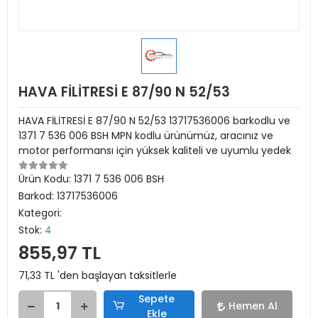
HAVA FİLİTRESİ E 87/90 N 52/53
HAVA FİLİTRESİ E 87/90 N 52/53 13717536006 barkodlu ve
1371 7 536 006 BSH MPN kodlu ürünümüz, aracınız ve
motor performansı için yüksek kaliteli ve uyumlu yedek
Ürün Kodu:
1371 7 536 006 BSH
Barkod:
13717536006
Kategori:
Stok:
4
855,97 TL
71,33 TL 'den başlayan taksitlerle
Sepete
Hemen Al
Ekle