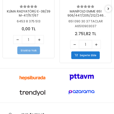
KLİMA RADYATÖRÜ E-38/39
MANİFOLD EMME 651
M-47/57/67
906/447/205/212/246
KELEBEKSİZ
6453 8 375 513
651 090 30 37 TACLAR
A6510903037
0,00 TL
2.751,82 TL
Stokta Yok
Sepete Ekle