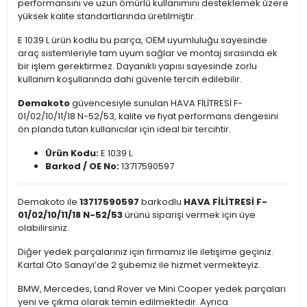
performansını ve uzun ömürlü kullanımını desteklemek üzere
yüksek kalite standartlarında üretilmiştir.
E 1039 L ürün kodlu bu parça, OEM uyumluluğu sayesinde
araç sistemleriyle tam uyum sağlar ve montaj sırasında ek
bir işlem gerektirmez. Dayanıklı yapısı sayesinde zorlu
kullanım koşullarında dahi güvenle tercih edilebilir.
Demakoto
güvencesiyle sunulan HAVA FİLİTRESİ F-
01/02/10/11/18 N-52/53, kalite ve fiyat performans dengesini
ön planda tutan kullanıcılar için ideal bir tercihtir.
Ürün Kodu:
E 1039 L
Barkod / OE No:
13717590597
Demakoto ile
13717590597
barkodlu
HAVA FİLİTRESİ F-
01/02/10/11/18 N-52/53
ürünü siparişi vermek için üye
olabilirsiniz.
Diğer yedek parçalarınız için firmamız ile iletişime geçiniz.
Kartal Oto Sanayi’de 2 şubemiz ile hizmet vermekteyiz.
BMW, Mercedes, Land Rover ve Mini Cooper yedek parçaları
yeni ve çıkma olarak temin edilmektedir. Ayrıca