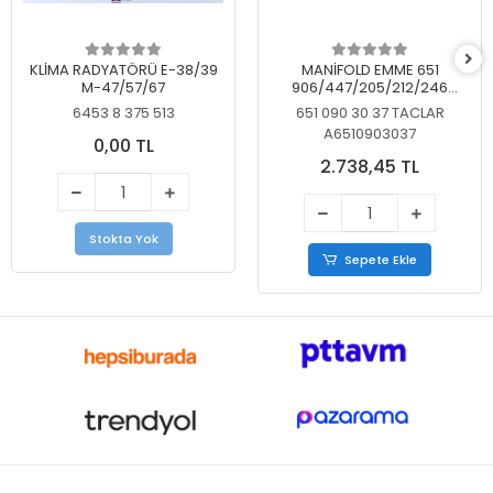
KLİMA RADYATÖRÜ E-38/39
MANİFOLD EMME 651
M-47/57/67
906/447/205/212/246
KELEBEKSİZ
6453 8 375 513
651 090 30 37 TACLAR
A6510903037
0,00 TL
2.738,45 TL
Stokta Yok
Sepete Ekle