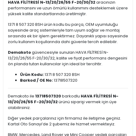
HAVA FİLİTRESİ N-13/20/26/55 F-20/30/32
aracınızın
performansını ve uzun ömürlü kullanımını desteklemek üzere
yüksek kalite standartlarında üretilmiştir.
1371 8 507 320 BSH ürün kodlu bu parça, OEM uyumluluğu
sayesinde araç sistemleriyle tam uyum sağlar ve montaj
sırasında ek bir işlem gerektirmez. Dayanıklı yapısı sayesinde
zorlu kullanım koşullarında dahi güvenle tercih edilebilir.
Demakoto
güvencesiyle sunulan HAVA FİLİTRESİ N-
13/20/26/55 F-20/30/32, kalite ve fiyat performans dengesini
ön planda tutan kullanıcılar için ideal bir tercihtir.
Ürün Kodu:
1371 8 507 320 BSH
Barkod / OE No:
13718507320
Demakoto ile
13718507320
barkodlu
HAVA FİLİTRESİ N-
13/20/26/55 F-20/30/32
ürünü siparişi vermek için üye
olabilirsiniz.
Diğer yedek parçalarınız için firmamız ile iletişime geçiniz.
Kartal Oto Sanayi’de 2 şubemiz ile hizmet vermekteyiz.
BMW, Mercedes, Land Rover ve Mini Cooper yedek parçaları