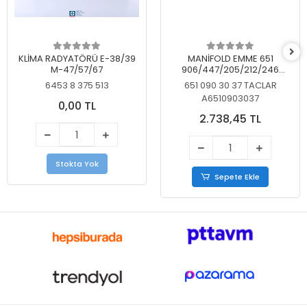
KLİMA RADYATÖRÜ E-38/39
MANİFOLD EMME 651
M-47/57/67
906/447/205/212/246
KELEBEKSİZ
6453 8 375 513
651 090 30 37 TACLAR
A6510903037
0,00 TL
2.738,45 TL
Stokta Yok
Sepete Ekle