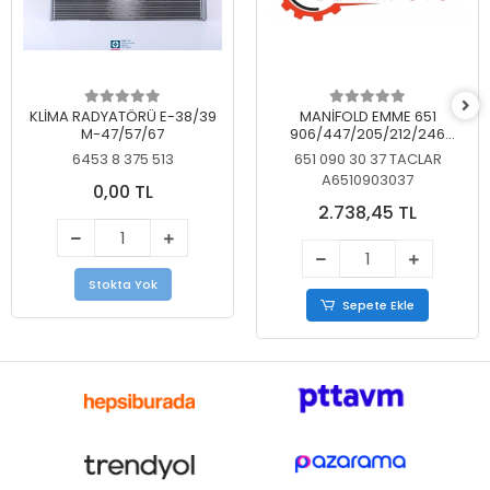
KLİMA RADYATÖRÜ E-38/39
MANİFOLD EMME 651
M-47/57/67
906/447/205/212/246
KELEBEKSİZ
6453 8 375 513
651 090 30 37 TACLAR
A6510903037
0,00 TL
2.738,45 TL
Stokta Yok
Sepete Ekle