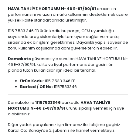
HAVA TAHLİYE HORTUMU N-46 E-87/90/91
aracınızın
performansını ve uzun ömürlü kullanımını desteklemek üzere
yüksek kalite standartlarında üretilmiştir.
1115 7 533 346 FB ürün kodlu bu parça, OEM uyumluluğu
sayesinde araç sistemleriyle tam uyum sağlar ve montaj
sırasında ek bir işlem gerektirmez. Dayanıklı yapısı sayesinde
zorlu kullanım koşullarında dahi güvenle tercih edilebilir.
Demakoto
güvencesiyle sunulan HAVA TAHLİYE HORTUMU N-
46 E-87/90/91, kalite ve fiyat performans dengesini ön
planda tutan kullanıcılar için ideal bir tercihtir.
Ürün Kodu:
1115 7 533 346 FB
Barkod / OE No:
11157533346
Demakoto ile
11157533346
barkodlu
HAVA TAHLİYE
HORTUMU N-46 E-87/90/91
ürünü siparişi vermek için üye
olabilirsiniz.
Diğer yedek parçalarınız için firmamız ile iletişime geçiniz.
Kartal Oto Sanayi’de 2 şubemiz ile hizmet vermekteyiz.