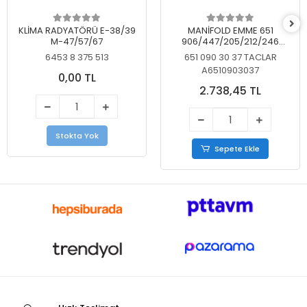
KLİMA RADYATÖRÜ E-38/39
MANİFOLD EMME 651
M-47/57/67
906/447/205/212/246
KELEBEKSİZ
6453 8 375 513
651 090 30 37 TACLAR
A6510903037
0,00 TL
2.738,45 TL
Stokta Yok
Sepete Ekle