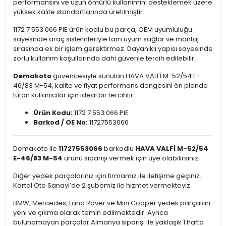
performansını ve uzun ömürlü kullanımını desteklemek üzere
yüksek kalite standartlarında üretilmiştir.
1172 7 553 066 PIE ürün kodlu bu parça, OEM uyumluluğu
sayesinde araç sistemleriyle tam uyum sağlar ve montaj
sırasında ek bir işlem gerektirmez. Dayanıklı yapısı sayesinde
zorlu kullanım koşullarında dahi güvenle tercih edilebilir.
Demakoto
güvencesiyle sunulan HAVA VALFİ M-52/54 E-
46/83 M-54, kalite ve fiyat performans dengesini ön planda
tutan kullanıcılar için ideal bir tercihtir.
Ürün Kodu:
1172 7 553 066 PIE
Barkod / OE No:
11727553066
Demakoto ile
11727553066
barkodlu
HAVA VALFİ M-52/54
E-46/83 M-54
ürünü siparişi vermek için üye olabilirsiniz.
Diğer yedek parçalarınız için firmamız ile iletişime geçiniz.
Kartal Oto Sanayi’de 2 şubemiz ile hizmet vermekteyiz.
BMW, Mercedes, Land Rover ve Mini Cooper yedek parçaları
yeni ve çıkma olarak temin edilmektedir. Ayrıca
bulunamayan parçalar Almanya siparişi ile yaklaşık 1 hafta