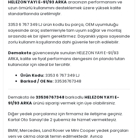
HELEZON YAYI E-91/93 ARKA
aracınızın performansını ve
uzun ömürlü kullanımını desteklemek üzere yüksek kalite
standartlarında üretilmiştir.
3353 6 767 349 LJ ürün kodlu bu parça, OEM uyumluluğu
sayesinde araç sistemleriyle tam uyum sağlar ve montaj
sırasında ek bir işlem gerektirmez. Dayanıklı yapısı sayesinde
zorlu kullanım koşullarında dahi güvenle tercih edilebilir.
Demakoto
güvencesiyle sunulan HELEZON YAYI E-91/93
ARKA, kalite ve fiyat performans dengesini ön planda tutan
kullanıcılar için ideal bir tercihtir.
Ürün Kodu:
3353 6 767 349 LJ
Barkod / OE No:
33536767348
Demakoto ile
33536767348
barkodlu
HELEZON YAYI E-
91/93 ARKA
ürünü siparişi vermek için üye olabilirsiniz.
Diğer yedek parçalarınız için firmamız ile iletişime geçiniz.
Kartal Oto Sanayi’de 2 şubemiz ile hizmet vermekteyiz.
BMW, Mercedes, Land Rover ve Mini Cooper yedek parçaları
yeni ve çıkma olarak temin edilmektedir. Ayrıca