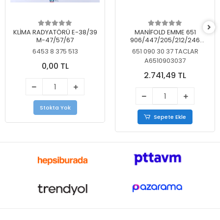
KLİMA RADYATÖRÜ E-38/39
MANİFOLD EMME 651
M-47/57/67
906/447/205/212/246
KELEBEKSİZ
6453 8 375 513
651 090 30 37 TACLAR
A6510903037
0,00 TL
2.741,49 TL
Stokta Yok
Sepete Ekle