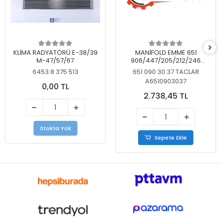
KLİMA RADYATÖRÜ E-38/39
MANİFOLD EMME 651
M-47/57/67
906/447/205/212/246
KELEBEKSİZ
6453 8 375 513
651 090 30 37 TACLAR
A6510903037
0,00 TL
2.738,45 TL
Stokta Yok
Sepete Ekle