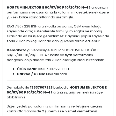
HORTUM ENJEKTÖR E 60/87/90 F 10/20/30 N-47
aracınızın
performansını ve uzun ömürlü kullanımını desteklemek üzere
yüksek kalite standartlarında üretilmiştir.
1353 7 807 228 BSH ürün kodlu bu parça, OEM uyumluluğu
sayesinde araç sistemleriyle tam uyum sağlar ve montaj
sırasında ek bir işlem gerektirmez. Dayanıklı yapısı sayesinde
zorlu kullanım koşullarında dahi güvenle tercih edilebilir.
Demakoto
güvencesiyle sunulan HORTUM ENJEKTÖR E
60/87/90 F 10/20/30 N-47, kalite ve fiyat performans
dengesini ön planda tutan kullanıcılar için ideal bir tercihtir.
Ürün Kodu:
1353 7 807 228 BSH
Barkod / OE No:
13537807228
Demakoto ile
13537807228
barkodlu
HORTUM ENJEKTÖR E
60/87/90 F 10/20/30 N-47
ürünü siparişi vermek için üye
olabilirsiniz.
Diğer yedek parçalarınız için firmamız ile iletişime geçiniz.
Kartal Oto Sanayi’de 2 şubemiz ile hizmet vermekteyiz.