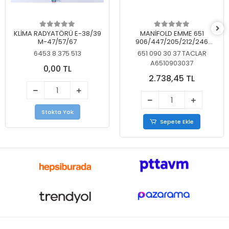
KLİMA RADYATÖRÜ E-38/39
MANİFOLD EMME 651
M-47/57/67
906/447/205/212/246
KELEBEKSİZ
6453 8 375 513
651 090 30 37 TACLAR
A6510903037
0,00 TL
2.738,45 TL
Stokta Yok
Sepete Ekle