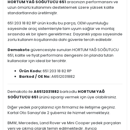
HORTUM YAĞ SOĞUTUCU 651
aracınızın performansını ve
uzun ömürlü kullanımını desteklemek üzere yüksek kalite
standartlarında üretilmiştir.
651 203 18 82 RP ürün kodlu bu parça, OEM uyumluluğu
sayesinde araç sistemleriyle tam uyum sağlar ve montaj
sırasında ek bir işlem gerektirmez. Dayanıklı yapısı sayesinde
zorlu kullanım koşullarında dahi güvenle tercih edilebilir.
Demakoto
güvencesiyle sunulan HORTUM YAĞ SOĞUTUCU
651, kalite ve fiyat performans dengesini ön planda tutan
kullanıcılar için ideal bir tercihtir.
Ürün Kodu:
651 203 18 82 RP
Barkod / OE No:
A6512031882
Demakoto ile
A6512031882
barkodlu
HORTUM YAĞ
SOĞUTUCU 651
ürünü siparişi vermek için üye olabilirsiniz.
Diğer yedek parçalarınız için firmamız ile iletişime geçiniz.
Kartal Oto Sanayi’de 2 şubemiz ile hizmet vermekteyiz.
BMW, Mercedes, Land Rover ve Mini Cooper yedek parçaları
yeni ve çıkma olarak temin edilmektedir. Ayrıca