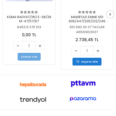
KLİMA RADYATÖRÜ E-38/39
MANİFOLD EMME 651
M-47/57/67
906/447/205/212/246
KELEBEKSİZ
6453 8 375 513
651 090 30 37 TACLAR
A6510903037
0,00 TL
2.738,45 TL
Stokta Yok
Sepete Ekle