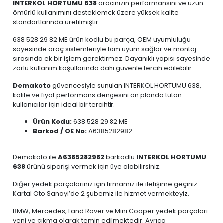
INTERKOL HORTUMU 638
aracınızın performansını ve uzun
ömürlü kullanımını desteklemek üzere yüksek kalite
standartlarında üretilmiştir.
638 528 29 82 ME ürün kodlu bu parça, OEM uyumluluğu
sayesinde araç sistemleriyle tam uyum sağlar ve montaj
sırasında ek bir işlem gerektirmez. Dayanıklı yapısı sayesinde
zorlu kullanım koşullarında dahi güvenle tercih edilebilir.
Demakoto
güvencesiyle sunulan INTERKOL HORTUMU 638,
kalite ve fiyat performans dengesini ön planda tutan
kullanıcılar için ideal bir tercihtir.
Ürün Kodu:
638 528 29 82 ME
Barkod / OE No:
A6385282982
Demakoto ile
A6385282982
barkodlu
INTERKOL HORTUMU
638
ürünü siparişi vermek için üye olabilirsiniz.
Diğer yedek parçalarınız için firmamız ile iletişime geçiniz.
Kartal Oto Sanayi’de 2 şubemiz ile hizmet vermekteyiz.
BMW, Mercedes, Land Rover ve Mini Cooper yedek parçaları
yeni ve çıkma olarak temin edilmektedir. Ayrıca