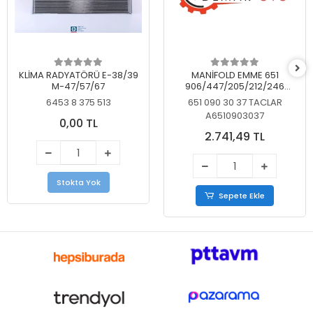
KLİMA RADYATÖRÜ E-38/39
MANİFOLD EMME 651
M-47/57/67
906/447/205/212/246
KELEBEKSİZ
6453 8 375 513
651 090 30 37 TACLAR
A6510903037
0,00 TL
2.741,49 TL
Stokta Yok
Sepete Ekle