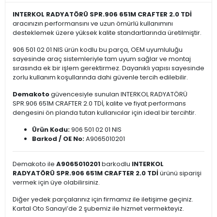
INTERKOL RADYATÖRÜ SPR.906 651M CRAFTER 2.0 TDİ
aracınızın performansını ve uzun ömürlü kullanımını
desteklemek üzere yüksek kalite standartlarında üretilmiştir.
906 501 02 01 NIS ürün kodlu bu parça, OEM uyumluluğu
sayesinde araç sistemleriyle tam uyum sağlar ve montaj
sırasında ek bir işlem gerektirmez. Dayanıklı yapısı sayesinde
zorlu kullanım koşullarında dahi güvenle tercih edilebilir.
Demakoto
güvencesiyle sunulan INTERKOL RADYATÖRÜ
SPR.906 651M CRAFTER 2.0 TDİ, kalite ve fiyat performans
dengesini ön planda tutan kullanıcılar için ideal bir tercihtir.
Ürün Kodu:
906 501 02 01 NIS
Barkod / OE No:
A9065010201
Demakoto ile
A9065010201
barkodlu
INTERKOL
RADYATÖRÜ SPR.906 651M CRAFTER 2.0 TDİ
ürünü siparişi
vermek için üye olabilirsiniz.
Diğer yedek parçalarınız için firmamız ile iletişime geçiniz.
Kartal Oto Sanayi’de 2 şubemiz ile hizmet vermekteyiz.