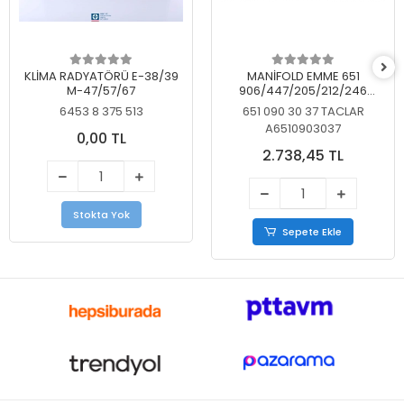
KLİMA RADYATÖRÜ E-38/39
MANİFOLD EMME 651
M-47/57/67
906/447/205/212/246
KELEBEKSİZ
6453 8 375 513
651 090 30 37 TACLAR
A6510903037
0,00 TL
2.738,45 TL
Stokta Yok
Sepete Ekle