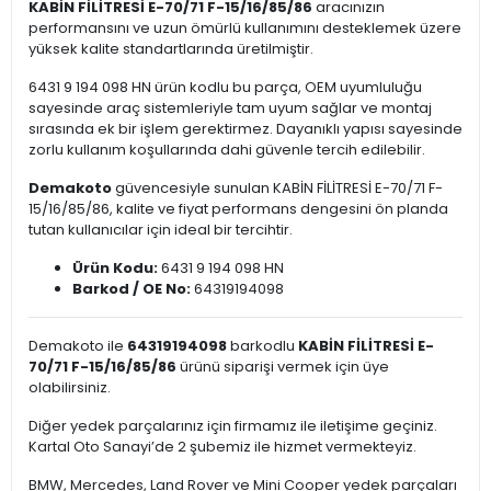
KABİN FİLİTRESİ E-70/71 F-15/16/85/86
aracınızın
performansını ve uzun ömürlü kullanımını desteklemek üzere
yüksek kalite standartlarında üretilmiştir.
6431 9 194 098 HN ürün kodlu bu parça, OEM uyumluluğu
sayesinde araç sistemleriyle tam uyum sağlar ve montaj
sırasında ek bir işlem gerektirmez. Dayanıklı yapısı sayesinde
zorlu kullanım koşullarında dahi güvenle tercih edilebilir.
Demakoto
güvencesiyle sunulan KABİN FİLİTRESİ E-70/71 F-
15/16/85/86, kalite ve fiyat performans dengesini ön planda
tutan kullanıcılar için ideal bir tercihtir.
Ürün Kodu:
6431 9 194 098 HN
Barkod / OE No:
64319194098
Demakoto ile
64319194098
barkodlu
KABİN FİLİTRESİ E-
70/71 F-15/16/85/86
ürünü siparişi vermek için üye
olabilirsiniz.
Diğer yedek parçalarınız için firmamız ile iletişime geçiniz.
Kartal Oto Sanayi’de 2 şubemiz ile hizmet vermekteyiz.
BMW, Mercedes, Land Rover ve Mini Cooper yedek parçaları