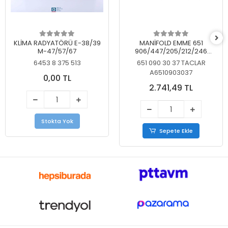
KLİMA RADYATÖRÜ E-38/39
MANİFOLD EMME 651
M-47/57/67
906/447/205/212/246
KELEBEKSİZ
6453 8 375 513
651 090 30 37 TACLAR
A6510903037
0,00 TL
2.741,49 TL
Stokta Yok
Sepete Ekle