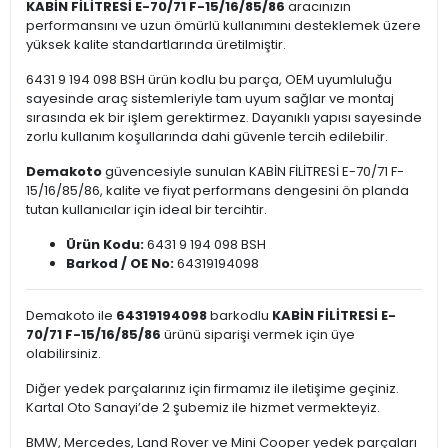
KABİN FİLİTRESİ E-70/71 F-15/16/85/86
aracınızın
performansını ve uzun ömürlü kullanımını desteklemek üzere
yüksek kalite standartlarında üretilmiştir.
6431 9 194 098 BSH ürün kodlu bu parça, OEM uyumluluğu
sayesinde araç sistemleriyle tam uyum sağlar ve montaj
sırasında ek bir işlem gerektirmez. Dayanıklı yapısı sayesinde
zorlu kullanım koşullarında dahi güvenle tercih edilebilir.
Demakoto
güvencesiyle sunulan KABİN FİLİTRESİ E-70/71 F-
15/16/85/86, kalite ve fiyat performans dengesini ön planda
tutan kullanıcılar için ideal bir tercihtir.
Ürün Kodu:
6431 9 194 098 BSH
Barkod / OE No:
64319194098
Demakoto ile
64319194098
barkodlu
KABİN FİLİTRESİ E-
70/71 F-15/16/85/86
ürünü siparişi vermek için üye
olabilirsiniz.
Diğer yedek parçalarınız için firmamız ile iletişime geçiniz.
Kartal Oto Sanayi’de 2 şubemiz ile hizmet vermekteyiz.
BMW, Mercedes, Land Rover ve Mini Cooper yedek parçaları