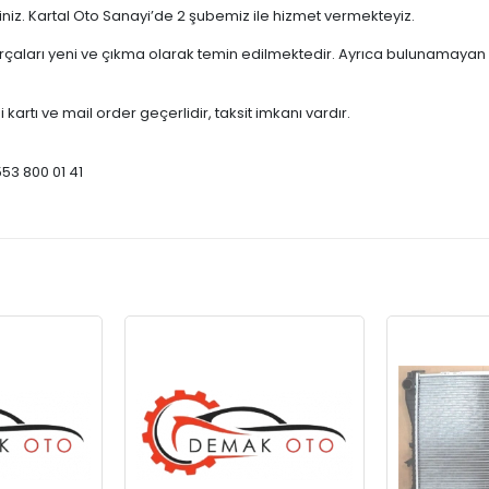
çiniz. Kartal Oto Sanayi’de 2 şubemiz ile hizmet vermekteyiz.
ları yeni ve çıkma olarak temin edilmektedir. Ayrıca bulunamayan par
 kartı ve mail order geçerlidir, taksit imkanı vardır.
553 800 01 41