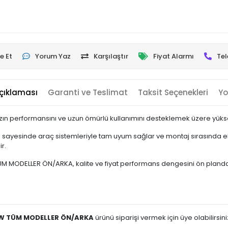
e Et
Yorum Yaz
Karşılaştır
Fiyat Alarmı
Tel
çıklaması
Garanti ve Teslimat
Taksit Seçenekleri
Yo
zın performansını ve uzun ömürlü kullanımını desteklemek üzere yüksek 
u sayesinde araç sistemleriyle tam uyum sağlar ve montaj sırasında ek
r.
MODELLER ÖN/ARKA, kalite ve fiyat performans dengesini ön planda tutan
MW TÜM MODELLER ÖN/ARKA
ürünü siparişi vermek için üye olabilirsini