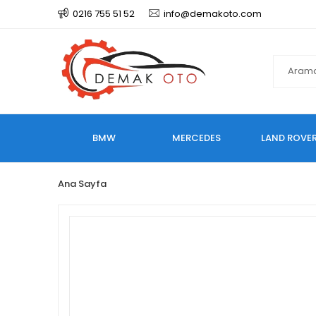
0216 755 51 52
info@demakoto.com
BMW
MERCEDES
LAND ROVE
Ana Sayfa