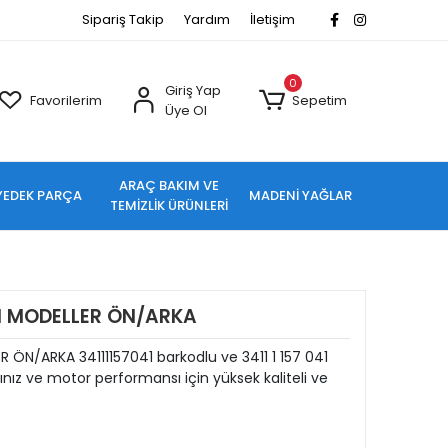
Sipariş Takip
Yardım
İletişim
0
Giriş Yap
Favorilerim
Sepetim
Üye Ol
ARAÇ BAKIM VE
YEDEK PARÇA
MADENİ YAĞLAR
TEMİZLİK ÜRÜNLERİ
M MODELLER ÖN/ARKA
ÖN/ARKA 34111157041 barkodlu ve 3411 1 157 041
ız ve motor performansı için yüksek kaliteli ve