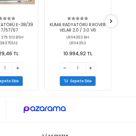
YATÖRÜ E-38/39
KLİMA RADYATÖRÜ R.ROVER
KLİ
7/57/67
VELAR 2.0 / 3.0 V6
55/56
 375 513 BSH
LR114353 BH
64
38375513
LR114353
29,46 TL
10.994,92 TL
epete Ekle
Sepete Ekle