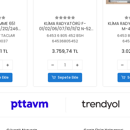
MME 651
KLİMA RADYATÖRÜ F-
KLİMA RAD
/212/246
01/02/06/07/10/11/12 N-52
M-4
SİZ
N/N-53/57/63
7 TACLAR
6453 6 805 452 BSH
6453 8
3037
64536805452
645
1 TL
3.759,74 TL
3.0
 Ekle
Sepete Ekle
S