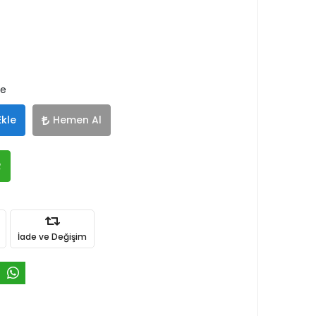
le
Ekle
Hemen Al
R
İade ve Değişim