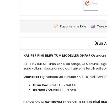
Favorilerime Ekle
Tavsiy
Ürün A
KALİPER PİMİ BMW TÜM MODELLER ÖN/ARKA
aracını
3411 1 157 041 ATE ürün kodlu bu parça, OEM uyumluluğ
zorlu kullanım koşullarında dahi güvenle tercih edilebili
Demakoto
güvencesiyle sunulan KALİPER PİMİ BMW TÜM 
Ürün Kodu:
3411 1 157 041 ATE
Barkod / OE No:
34111157041
Demakoto ile
34111157041
barkodlu
KALİPER PİMİ B