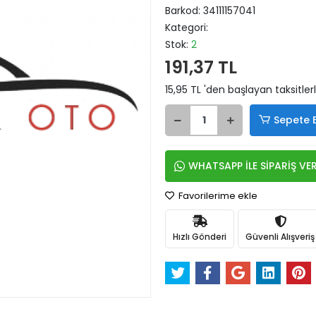
Barkod:
34111157041
Kategori:
Stok:
2
191,37 TL
15,95 TL 'den başlayan taksitler
Sepete 
WHATSAPP İLE SİPARİŞ VE
Favorilerime ekle
Hızlı Gönderi
Güvenli Alışveriş