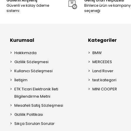
Güvenli Alışveriş
Geniş Ürün Yelpazesi
Güvenli ve kolay ödeme
Binlerce ürün ve kampan
sistemi
seçeneği
Kurumsal
Kategoriler
Hakkımızda
BMW
Gizlilik Sözleşmesi
MERCEDES
Kullanıcı Sözleşmesi
Land Rover
İletişim
test kategori
ETK Ticari Elektronik İleti
MINI COOPER
Bilgilendirme Metni
Mesafeli Satış Sözleşmesi
Gizlilik Politikası
Sıkça Sorulan Sorular