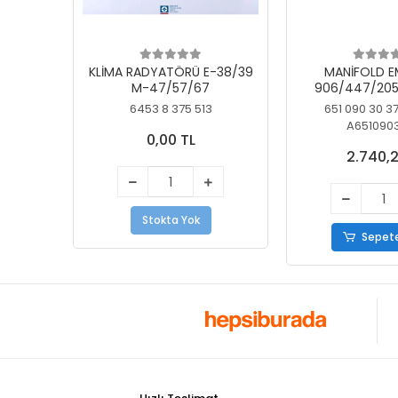
KLİMA RADYATÖRÜ E-38/39
MANİFOLD E
M-47/57/67
906/447/205
KELEBEK
6453 8 375 513
651 090 30 3
A651090
0,00 TL
2.740,2
Stokta Yok
Sepete