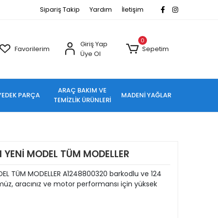
Sipariş Takip
Yardım
İletişim
0
Giriş Yap
Favorilerim
Sepetim
Üye Ol
ARAÇ BAKIM VE
YEDEK PARÇA
MADENİ YAĞLAR
TEMİZLİK ÜRÜNLERİ
 YENİ MODEL TÜM MODELLER
EL TÜM MODELLER A1248800320 barkodlu ve 124
üz, aracınız ve motor performansı için yüksek