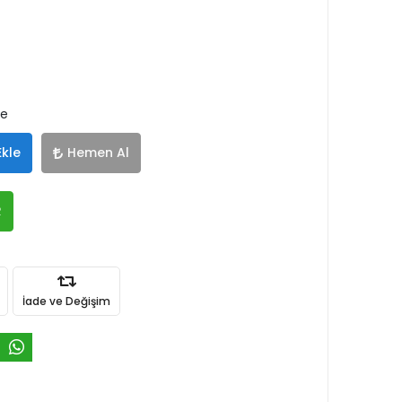
le
Ekle
Hemen Al
R
İade ve Değişim