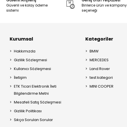
Güvenli Alışveriş
Geniş Ürün Yelpazesi
Güvenli ve kolay ödeme
Binlerce ürün ve kampan
sistemi
seçeneği
Kurumsal
Kategoriler
Hakkımızda
BMW
Gizlilik Sözleşmesi
MERCEDES
Kullanıcı Sözleşmesi
Land Rover
İletişim
test kategori
ETK Ticari Elektronik İleti
MINI COOPER
Bilgilendirme Metni
Mesafeli Satış Sözleşmesi
Gizlilik Politikası
Sıkça Sorulan Sorular