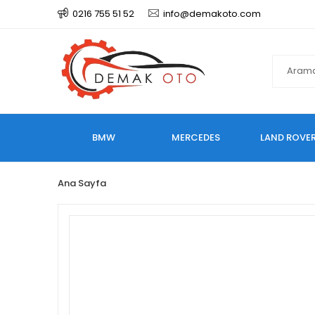
0216 755 51 52
info@demakoto.com
BMW
MERCEDES
LAND ROVE
Ana Sayfa