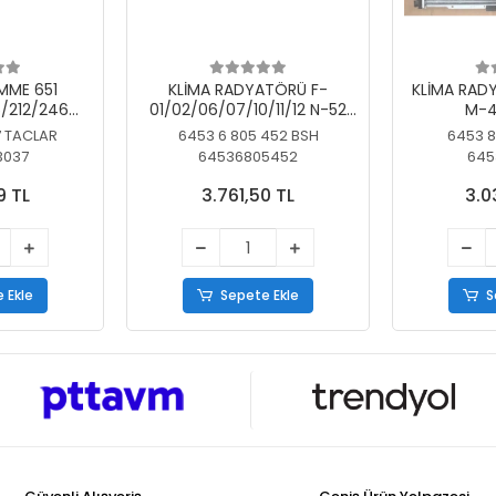
MME 651
KLİMA RADYATÖRÜ F-
KLİMA RAD
/212/246
01/02/06/07/10/11/12 N-52
M-4
SİZ
N/N-53/57/63
7 TACLAR
6453 6 805 452 BSH
6453 8
3037
64536805452
645
9 TL
3.761,50 TL
3.0
 Ekle
Sepete Ekle
S