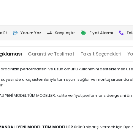
e Et
Yorum Yaz
Karşılaştır
Fiyat Alarmı
Tel
çıklaması
Garanti ve Teslimat
Taksit Seçenekleri
Yo
aracınızın performansını ve uzun ömürlü kullanımını desteklemek üzere
sayesinde araç sistemleriyle tam uyum sağlar ve montaj sırasında ek 
r.
Nİ MODEL TÜM MODELLER, kalite ve fiyat performans dengesini ön planda
ANDALI YENİ MODEL TÜM MODELLER
ürünü siparişi vermek için üye ol