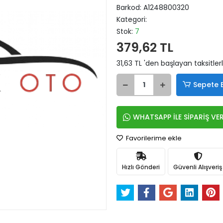
Barkod:
A1248800320
Kategori:
Stok:
7
379,62 TL
31,63 TL 'den başlayan taksitler
Sepete 
WHATSAPP İLE SİPARİŞ VE
Favorilerime ekle
Hızlı Gönderi
Güvenli Alışveriş