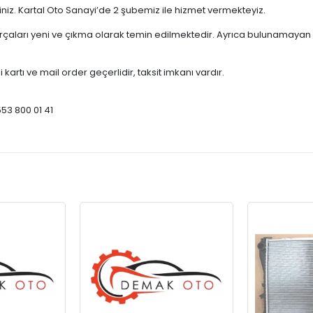
çiniz. Kartal Oto Sanayi’de 2 şubemiz ile hizmet vermekteyiz.
ları yeni ve çıkma olarak temin edilmektedir. Ayrıca bulunamayan par
 kartı ve mail order geçerlidir, taksit imkanı vardır.
553 800 01 41