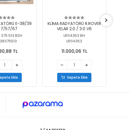
YATÖRÜ E-38/39
KLİMA RADYATÖRÜ R.ROVER
KLİ
7/57/67
VELAR 2.0 / 3.0 V6
55/56
 375 513 BSH
LR114353 BH
64
38375513
LR114353
30,88 TL
11.000,06 TL
epete Ekle
Sepete Ekle