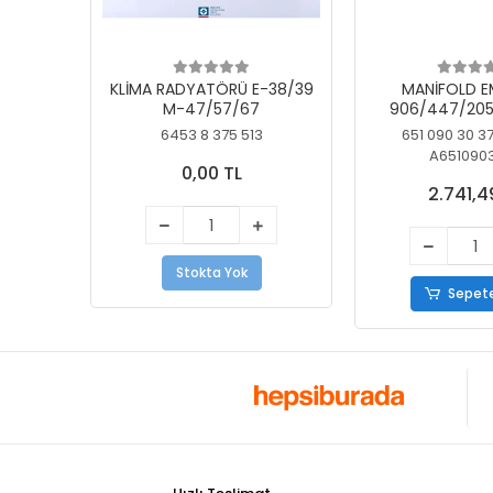
KLİMA RADYATÖRÜ E-38/39
MANİFOLD E
M-47/57/67
906/447/205
KELEBEK
6453 8 375 513
651 090 30 3
A651090
0,00 TL
2.741,4
Stokta Yok
Sepete