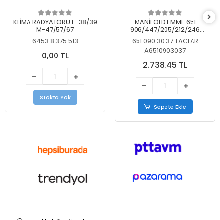
KLİMA RADYATÖRÜ E-38/39
MANİFOLD EMME 651
M-47/57/67
906/447/205/212/246
KELEBEKSİZ
6453 8 375 513
651 090 30 37 TACLAR
A6510903037
0,00 TL
2.738,45 TL
Stokta Yok
Sepete Ekle