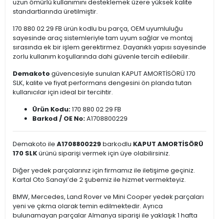
uzun ömürlü kullanımını desteklemek üzere yüksek kalite
standartlarında üretilmiştir.
170 880 02 29 FB ürün kodlu bu parça, OEM uyumluluğu
sayesinde araç sistemleriyle tam uyum sağlar ve montaj
sırasında ek bir işlem gerektirmez. Dayanıklı yapısı sayesinde
zorlu kullanım koşullarında dahi güvenle tercih edilebilir.
Demakoto
güvencesiyle sunulan KAPUT AMORTİSÖRÜ 170
SLK, kalite ve fiyat performans dengesini ön planda tutan
kullanıcılar için ideal bir tercihtir.
Ürün Kodu:
170 880 02 29 FB
Barkod / OE No:
A1708800229
Demakoto ile
A1708800229
barkodlu
KAPUT AMORTİSÖRÜ
170 SLK
ürünü siparişi vermek için üye olabilirsiniz.
Diğer yedek parçalarınız için firmamız ile iletişime geçiniz.
Kartal Oto Sanayi’de 2 şubemiz ile hizmet vermekteyiz.
BMW, Mercedes, Land Rover ve Mini Cooper yedek parçaları
yeni ve çıkma olarak temin edilmektedir. Ayrıca
bulunamayan parçalar Almanya siparişi ile yaklaşık 1 hafta