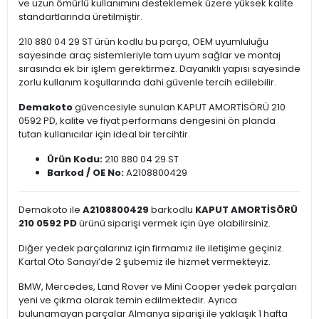
ve uzun ömürlü kullanımını desteklemek üzere yüksek kalite
standartlarında üretilmiştir.
210 880 04 29 ST ürün kodlu bu parça, OEM uyumluluğu
sayesinde araç sistemleriyle tam uyum sağlar ve montaj
sırasında ek bir işlem gerektirmez. Dayanıklı yapısı sayesinde
zorlu kullanım koşullarında dahi güvenle tercih edilebilir.
Demakoto
güvencesiyle sunulan KAPUT AMORTİSÖRÜ 210
0592 PD, kalite ve fiyat performans dengesini ön planda
tutan kullanıcılar için ideal bir tercihtir.
Ürün Kodu:
210 880 04 29 ST
Barkod / OE No:
A2108800429
Demakoto ile
A2108800429
barkodlu
KAPUT AMORTİSÖRÜ
210 0592 PD
ürünü siparişi vermek için üye olabilirsiniz.
Diğer yedek parçalarınız için firmamız ile iletişime geçiniz.
Kartal Oto Sanayi’de 2 şubemiz ile hizmet vermekteyiz.
BMW, Mercedes, Land Rover ve Mini Cooper yedek parçaları
yeni ve çıkma olarak temin edilmektedir. Ayrıca
bulunamayan parçalar Almanya siparişi ile yaklaşık 1 hafta