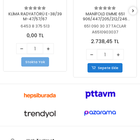
KLİMA RADYATÖRÜ E-38/39
MANİFOLD EMME 651
M-47/57/67
906/447/205/212/246
KELEBEKSİZ
6453 8 375 513
651 090 30 37 TACLAR
A6510903037
0,00 TL
2.738,45 TL
Stokta Yok
Sepete Ekle