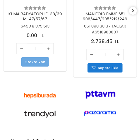
KLİMA RADYATÖRÜ E-38/39
MANİFOLD EMME 651
M-47/57/67
906/447/205/212/246
KELEBEKSİZ
6453 8 375 513
651 090 30 37 TACLAR
A6510903037
0,00 TL
2.738,45 TL
Stokta Yok
Sepete Ekle