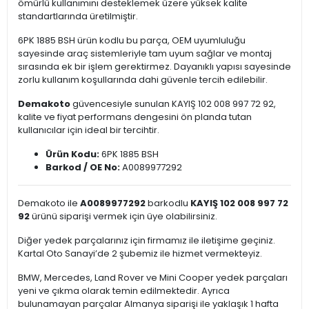
ömürlü kullanımını desteklemek üzere yüksek kalite
standartlarında üretilmiştir.
6PK 1885 BSH ürün kodlu bu parça, OEM uyumluluğu
sayesinde araç sistemleriyle tam uyum sağlar ve montaj
sırasında ek bir işlem gerektirmez. Dayanıklı yapısı sayesinde
zorlu kullanım koşullarında dahi güvenle tercih edilebilir.
Demakoto
güvencesiyle sunulan KAYIŞ 102 008 997 72 92,
kalite ve fiyat performans dengesini ön planda tutan
kullanıcılar için ideal bir tercihtir.
Ürün Kodu:
6PK 1885 BSH
Barkod / OE No:
A0089977292
Demakoto ile
A0089977292
barkodlu
KAYIŞ 102 008 997 72
92
ürünü siparişi vermek için üye olabilirsiniz.
Diğer yedek parçalarınız için firmamız ile iletişime geçiniz.
Kartal Oto Sanayi’de 2 şubemiz ile hizmet vermekteyiz.
BMW, Mercedes, Land Rover ve Mini Cooper yedek parçaları
yeni ve çıkma olarak temin edilmektedir. Ayrıca
bulunamayan parçalar Almanya siparişi ile yaklaşık 1 hafta