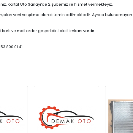
çiniz. Kartal Oto Sanayi’de 2 şubemiz ile hizmet vermekteyiz.
ları yeni ve çıkma olarak temin edilmektedir. Ayrıca bulunamayan par
 kartı ve mail order geçerlidir, taksit imkanı vardır.
553 800 01 41