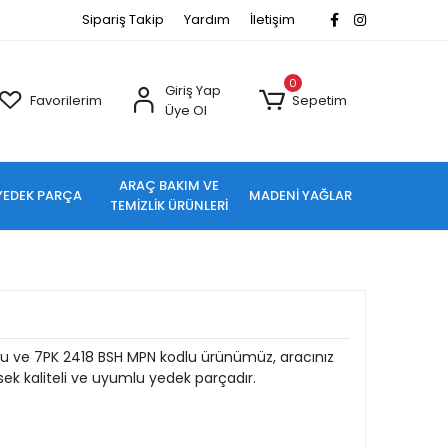
Sipariş Takip
Yardım
İletişim
0
Giriş Yap
Favorilerim
Sepetim
Üye Ol
ARAÇ BAKIM VE
YEDEK PARÇA
MADENİ YAĞLAR
TEMİZLİK ÜRÜNLERİ
u ve 7PK 2418 BSH MPN kodlu ürünümüz, aracınız
ek kaliteli ve uyumlu yedek parçadır.