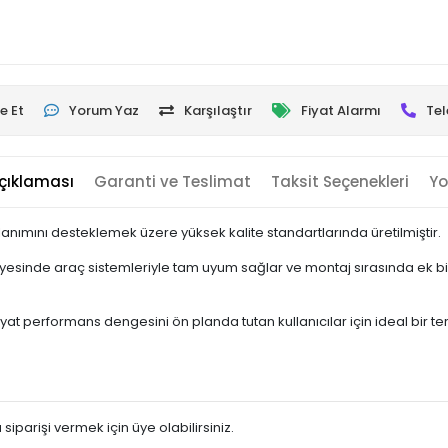
e Et
Yorum Yaz
Karşılaştır
Fiyat Alarmı
Tel
çıklaması
Garanti ve Teslimat
Taksit Seçenekleri
Yo
anımını desteklemek üzere yüksek kalite standartlarında üretilmiştir.
sinde araç sistemleriyle tam uyum sağlar ve montaj sırasında ek bir
yat performans dengesini ön planda tutan kullanıcılar için ideal bir terc
siparişi vermek için üye olabilirsiniz.