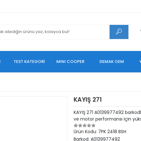
R
TEST KATEGORİ
MINI COOPER
DEMAK OEM
KAYIŞ 271
KAYIŞ 271 A0139977492 barkodl
ve motor performansı için yüks
Ürün Kodu:
7PK 2418 BSH
Barkod:
A0139977492