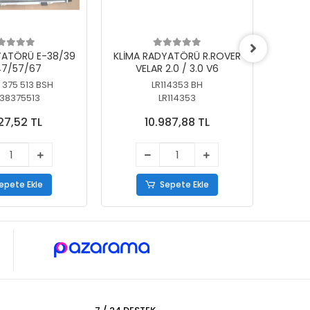
YATÖRÜ E-38/39
KLİMA RADYATÖRÜ R.ROVER
KLİ
7/57/67
VELAR 2.0 / 3.0 V6
55/56
 375 513 BSH
LR114353 BH
64
38375513
LR114353
27,52 TL
10.987,88 TL
epete Ekle
Sepete Ekle