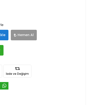
rle
Ekle
Hemen Al
R
İade ve Değişim