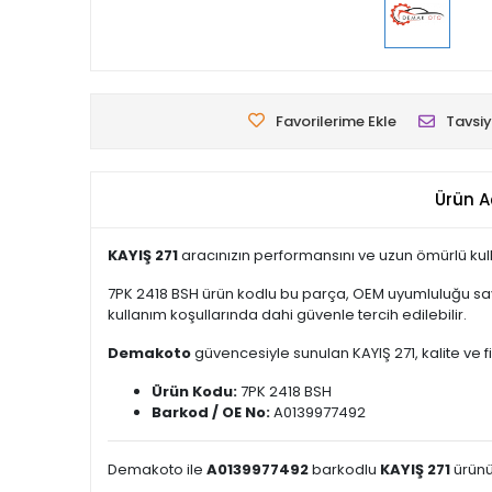
Favorilerime Ekle
Tavsiy
Ürün A
KAYIŞ 271
aracınızın performansını ve uzun ömürlü kull
7PK 2418 BSH ürün kodlu bu parça, OEM uyumluluğu saye
kullanım koşullarında dahi güvenle tercih edilebilir.
Demakoto
güvencesiyle sunulan KAYIŞ 271, kalite ve fi
Ürün Kodu:
7PK 2418 BSH
Barkod / OE No:
A0139977492
Demakoto ile
A0139977492
barkodlu
KAYIŞ 271
ürünü 