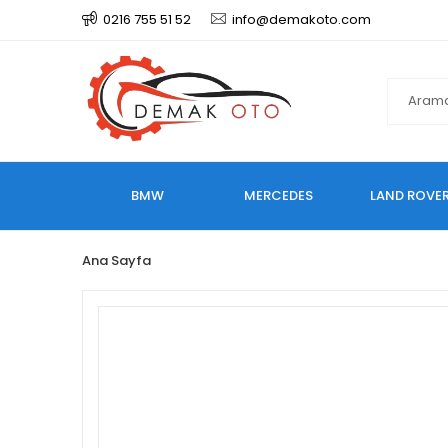
0216 755 51 52
info@demakoto.com
BMW
MERCEDES
LAND ROVE
Ana Sayfa