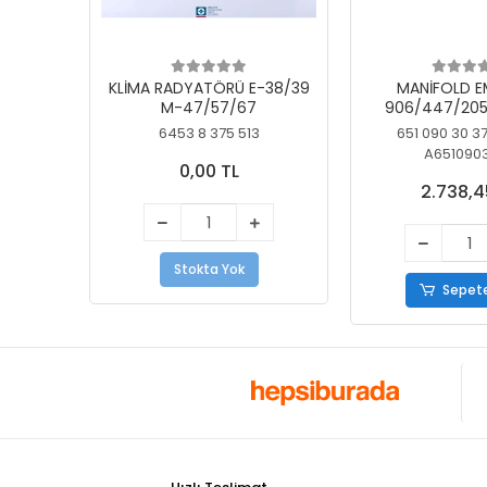
KLİMA RADYATÖRÜ E-38/39
MANİFOLD E
M-47/57/67
906/447/205
KELEBEK
6453 8 375 513
651 090 30 3
A651090
0,00 TL
2.738,4
Stokta Yok
Sepete