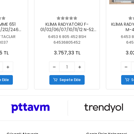
MME 651
KLİMA RADYATÖRÜ F-
KLİMA RAD
/212/246
01/02/06/07/10/11/12 N-52
M-4
SİZ
N/N-53/57/63
7 TACLAR
6453 6 805 452 BSH
6453 8
3037
64536805452
645
5 TL
3.757,33 TL
3.0
 Ekle
Sepete Ekle
S