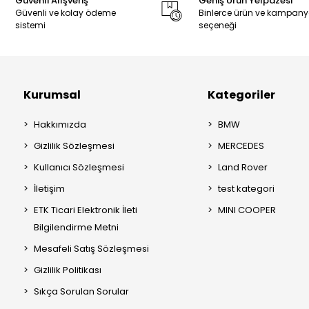
Güvenli Alışveriş
Geniş Ürün Yelpazesi
Güvenli ve kolay ödeme
Binlerce ürün ve kampan
sistemi
seçeneği
Kurumsal
Kategoriler
Hakkımızda
BMW
Gizlilik Sözleşmesi
MERCEDES
Kullanıcı Sözleşmesi
Land Rover
İletişim
test kategori
ETK Ticari Elektronik İleti
MINI COOPER
Bilgilendirme Metni
Mesafeli Satış Sözleşmesi
Gizlilik Politikası
Sıkça Sorulan Sorular