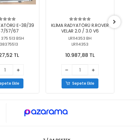
YATÖRÜ E-38/39
KLİMA RADYATÖRÜ R.ROVER
KLİ
7/57/67
VELAR 2.0 / 3.0 V6
55/56
 375 513 BSH
LR114353 BH
64
38375513
LR114353
27,52 TL
10.987,88 TL
epete Ekle
Sepete Ekle