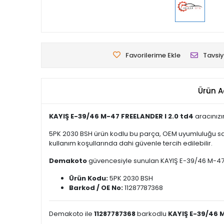
Favorilerime Ekle
Tavsiy
Ürün A
KAYIŞ E-39/46 M-47 FREELANDER I 2.0 td4
aracınızı
5PK 2030 BSH ürün kodlu bu parça, OEM uyumluluğu say
kullanım koşullarında dahi güvenle tercih edilebilir.
Demakoto
güvencesiyle sunulan KAYIŞ E-39/46 M-47 FRE
Ürün Kodu:
5PK 2030 BSH
Barkod / OE No:
11287787368
Demakoto ile
11287787368
barkodlu
KAYIŞ E-39/46 M