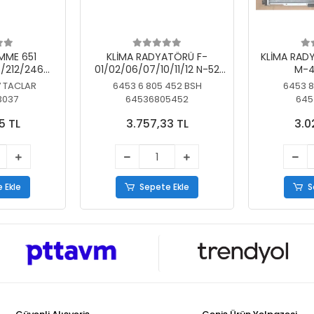
MME 651
KLİMA RADYATÖRÜ F-
KLİMA RAD
/212/246
01/02/06/07/10/11/12 N-52
M-4
SİZ
N/N-53/57/63
7 TACLAR
6453 6 805 452 BSH
6453 8
3037
64536805452
645
5 TL
3.757,33 TL
3.0
 Ekle
Sepete Ekle
S