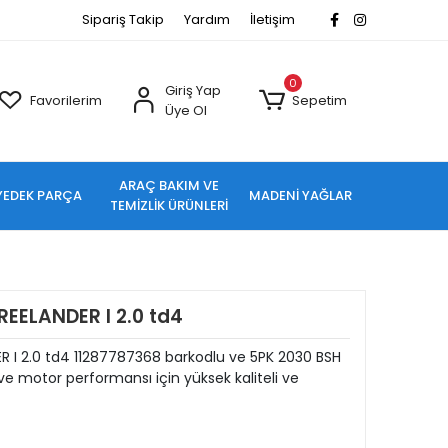
Sipariş Takip
Yardım
İletişim
0
Giriş Yap
Favorilerim
Sepetim
Üye Ol
ARAÇ BAKIM VE
YEDEK PARÇA
MADENİ YAĞLAR
TEMİZLİK ÜRÜNLERİ
EELANDER I 2.0 td4
 I 2.0 td4 11287787368 barkodlu ve 5PK 2030 BSH
e motor performansı için yüksek kaliteli ve