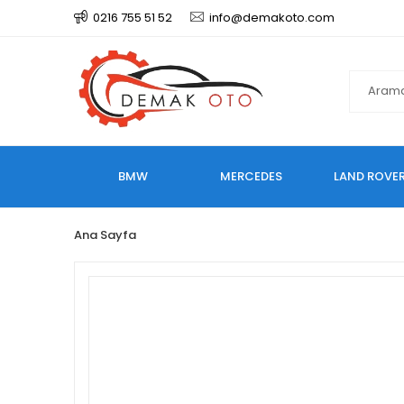
0216 755 51 52
info@demakoto.com
BMW
MERCEDES
LAND ROVE
Ana Sayfa