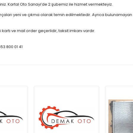
çiniz. Kartal Oto Sanayi’de 2 şubemiz ile hizmet vermekteyiz.
ları yeni ve çıkma olarak temin edilmektedir. Ayrıca bulunamayan par
 kartı ve mail order geçerlidir, taksit imkanı vardır.
553 800 01 41