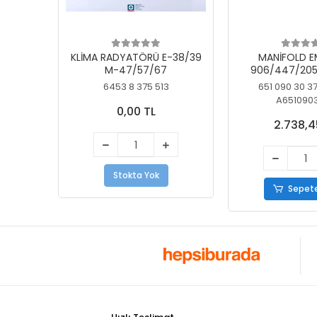
KLİMA RADYATÖRÜ E-38/39
MANİFOLD E
M-47/57/67
906/447/205
KELEBEK
6453 8 375 513
651 090 30 3
A651090
0,00 TL
2.738,4
Stokta Yok
Sepete