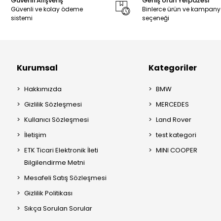
Güvenli Alışveriş
Geniş Ürün Yelpazesi
Güvenli ve kolay ödeme
Binlerce ürün ve kampan
sistemi
seçeneği
Kurumsal
Kategoriler
Hakkımızda
BMW
Gizlilik Sözleşmesi
MERCEDES
Kullanıcı Sözleşmesi
Land Rover
İletişim
test kategori
ETK Ticari Elektronik İleti
MINI COOPER
Bilgilendirme Metni
Mesafeli Satış Sözleşmesi
Gizlilik Politikası
Sıkça Sorulan Sorular