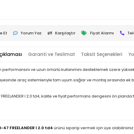
e Et
Yorum Yaz
Karşılaştır
Fiyat Alarmı
Tel
çıklaması
Garanti ve Teslimat
Taksit Seçenekleri
Yo
n performansını ve uzun ömürlü kullanımını desteklemek üzere yüksek ka
esinde araç sistemleriyle tam uyum sağlar ve montaj sırasında ek bir
ELANDER I 2.0 td4, kalite ve fiyat performans dengesini ön planda tutan 
-47 FREELANDER I 2.0 td4
ürünü siparişi vermek için üye olabilirsiniz