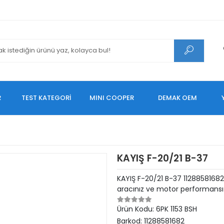
R
TEST KATEGORİ
MINI COOPER
DEMAK OEM
KAYIŞ F-20/21 B-37
KAYIŞ F-20/21 B-37 1128858168
aracınız ve motor performansı 
Ürün Kodu:
6PK 1153 BSH
Barkod:
11288581682