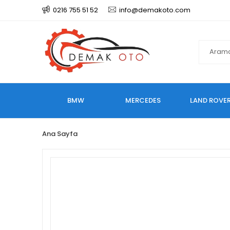
0216 755 51 52
info@demakoto.com
BMW
MERCEDES
LAND ROVE
Ana Sayfa