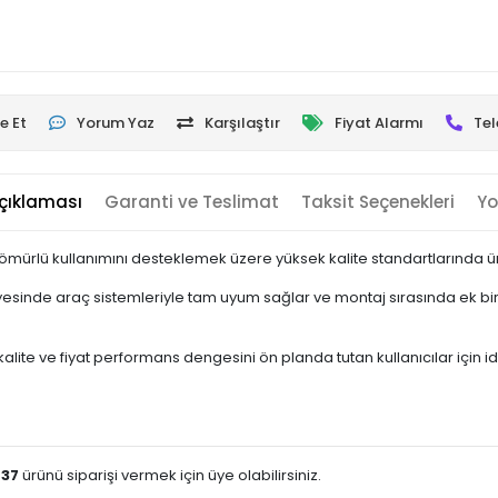
e Et
Yorum Yaz
Karşılaştır
Fiyat Alarmı
Tel
çıklaması
Garanti ve Teslimat
Taksit Seçenekleri
Yo
mürlü kullanımını desteklemek üzere yüksek kalite standartlarında üre
sinde araç sistemleriyle tam uyum sağlar ve montaj sırasında ek bir 
ite ve fiyat performans dengesini ön planda tutan kullanıcılar için idea
-37
ürünü siparişi vermek için üye olabilirsiniz.