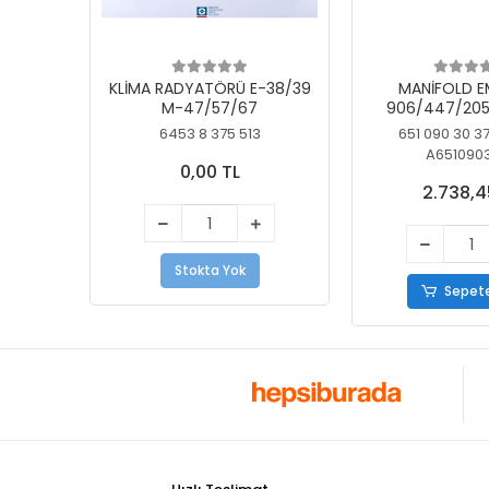
KLİMA RADYATÖRÜ E-38/39
MANİFOLD E
M-47/57/67
906/447/205
KELEBEK
6453 8 375 513
651 090 30 3
A651090
0,00 TL
2.738,4
Stokta Yok
Sepete