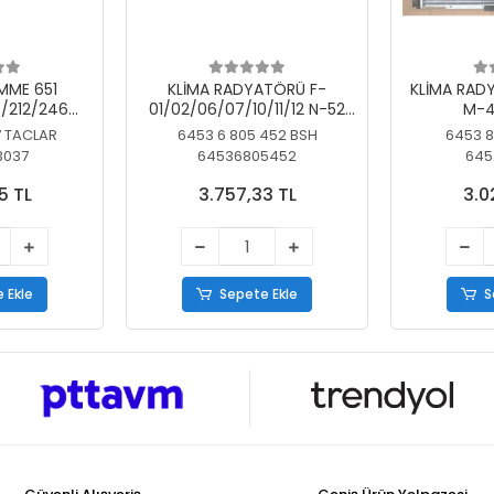
MME 651
KLİMA RADYATÖRÜ F-
KLİMA RAD
/212/246
01/02/06/07/10/11/12 N-52
M-4
SİZ
N/N-53/57/63
7 TACLAR
6453 6 805 452 BSH
6453 8
3037
64536805452
645
5 TL
3.757,33 TL
3.0
 Ekle
Sepete Ekle
S