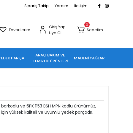
Sipariş Takip
Yardım
İletişim
0
Giriş Yap
Favorilerim
Sepetim
Üye Ol
ARAÇ BAKIM VE
YEDEK PARÇA
MADENİ YAĞLAR
TEMİZLİK ÜRÜNLERİ
2 barkodlu ve 6PK 1153 BSH MPN kodlu ürünümüz,
için yüksek kaliteli ve uyumlu yedek parçadır.