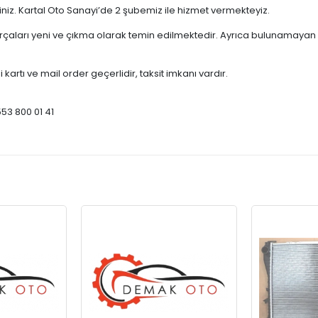
çiniz. Kartal Oto Sanayi’de 2 şubemiz ile hizmet vermekteyiz.
ları yeni ve çıkma olarak temin edilmektedir. Ayrıca bulunamayan par
 kartı ve mail order geçerlidir, taksit imkanı vardır.
553 800 01 41