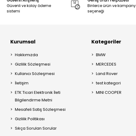
Güvenli Alışveriş
Geniş Ürün Yelpazesi
Güvenli ve kolay ödeme
Binlerce ürün ve kampan
sistemi
seçeneği
Kurumsal
Kategoriler
Hakkımızda
BMW
Gizlilik Sözleşmesi
MERCEDES
Kullanıcı Sözleşmesi
Land Rover
İletişim
test kategori
ETK Ticari Elektronik İleti
MINI COOPER
Bilgilendirme Metni
Mesafeli Satış Sözleşmesi
Gizlilik Politikası
Sıkça Sorulan Sorular