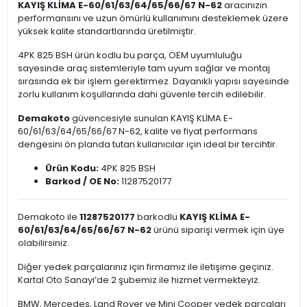
KAYIŞ KLİMA E-60/61/63/64/65/66/67 N-62
aracınızın
performansını ve uzun ömürlü kullanımını desteklemek üzere
yüksek kalite standartlarında üretilmiştir.
4PK 825 BSH ürün kodlu bu parça, OEM uyumluluğu
sayesinde araç sistemleriyle tam uyum sağlar ve montaj
sırasında ek bir işlem gerektirmez. Dayanıklı yapısı sayesinde
zorlu kullanım koşullarında dahi güvenle tercih edilebilir.
Demakoto
güvencesiyle sunulan KAYIŞ KLİMA E-
60/61/63/64/65/66/67 N-62, kalite ve fiyat performans
dengesini ön planda tutan kullanıcılar için ideal bir tercihtir.
Ürün Kodu:
4PK 825 BSH
Barkod / OE No:
11287520177
Demakoto ile
11287520177
barkodlu
KAYIŞ KLİMA E-
60/61/63/64/65/66/67 N-62
ürünü siparişi vermek için üye
olabilirsiniz.
Diğer yedek parçalarınız için firmamız ile iletişime geçiniz.
Kartal Oto Sanayi’de 2 şubemiz ile hizmet vermekteyiz.
BMW, Mercedes, Land Rover ve Mini Cooper yedek parçaları