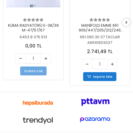
KLİMA RADYATÖRÜ E-38/39
MANİFOLD EMME 651
M-47/57/67
906/447/205/212/246
KELEBEKSİZ
6453 8 375 513
651 090 30 37 TACLAR
A6510903037
0,00 TL
2.741,49 TL
Stokta Yok
Sepete Ekle