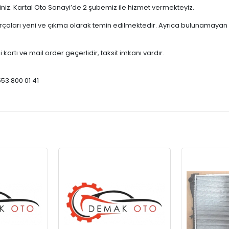
çiniz. Kartal Oto Sanayi’de 2 şubemiz ile hizmet vermekteyiz.
ları yeni ve çıkma olarak temin edilmektedir. Ayrıca bulunamayan par
 kartı ve mail order geçerlidir, taksit imkanı vardır.
553 800 01 41