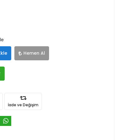
le
Ekle
Hemen Al
R
İade ve Değişim