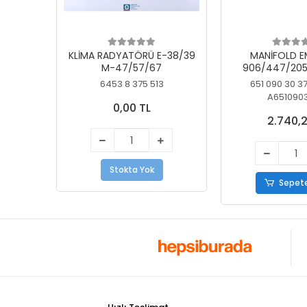
KLİMA RADYATÖRÜ E-38/39
MANİFOLD E
M-47/57/67
906/447/205
KELEBEK
6453 8 375 513
651 090 30 3
A651090
0,00 TL
2.740,2
Stokta Yok
Sepete