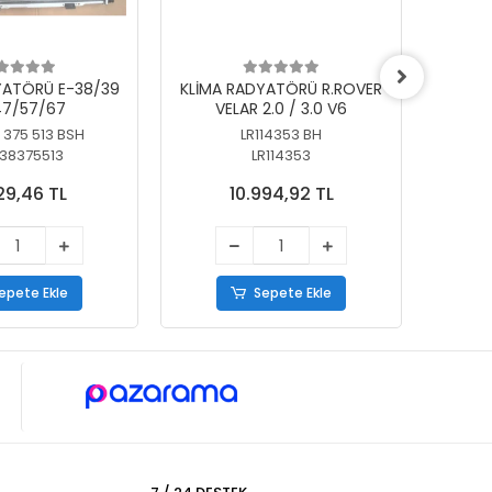
YATÖRÜ E-38/39
KLİMA RADYATÖRÜ R.ROVER
KLİ
7/57/67
VELAR 2.0 / 3.0 V6
55/56
 375 513 BSH
LR114353 BH
64
38375513
LR114353
29,46 TL
10.994,92 TL
epete Ekle
Sepete Ekle