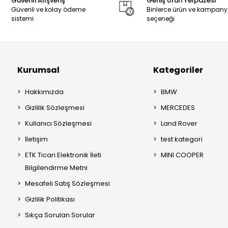
Güvenli Alışveriş
Geniş Ürün Yelpazesi
Güvenli ve kolay ödeme
Binlerce ürün ve kampan
sistemi
seçeneği
Kurumsal
Kategoriler
Hakkımızda
BMW
Gizlilik Sözleşmesi
MERCEDES
Kullanıcı Sözleşmesi
Land Rover
İletişim
test kategori
ETK Ticari Elektronik İleti
MINI COOPER
Bilgilendirme Metni
Mesafeli Satış Sözleşmesi
Gizlilik Politikası
Sıkça Sorulan Sorular