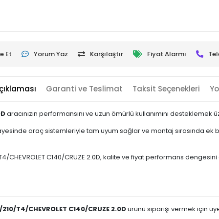
e Et
Yorum Yaz
Karşılaştır
Fiyat Alarmı
Tel
çıklaması
Garanti ve Teslimat
Taksit Seçenekleri
Yo
0D
aracınızın performansını ve uzun ömürlü kullanımını desteklemek üze
esinde araç sistemleriyle tam uyum sağlar ve montaj sırasında ek bir
/CHEVROLET C140/CRUZE 2.0D, kalite ve fiyat performans dengesini ön pl
2/210/T4/CHEVROLET C140/CRUZE 2.0D
ürünü siparişi vermek için üye 