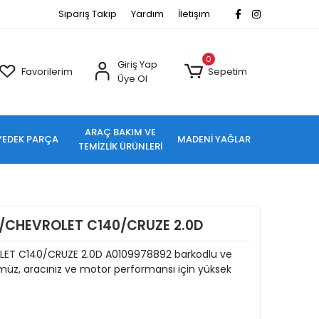
Sipariş Takip
Yardım
İletişim
0
Giriş Yap
Favorilerim
Sepetim
Üye Ol
ARAÇ BAKIM VE
YEDEK PARÇA
MADENİ YAĞLAR
TEMİZLİK ÜRÜNLERİ
4/CHEVROLET C140/CRUZE 2.0D
LET C140/CRUZE 2.0D A0109978892 barkodlu ve
üz, aracınız ve motor performansı için yüksek