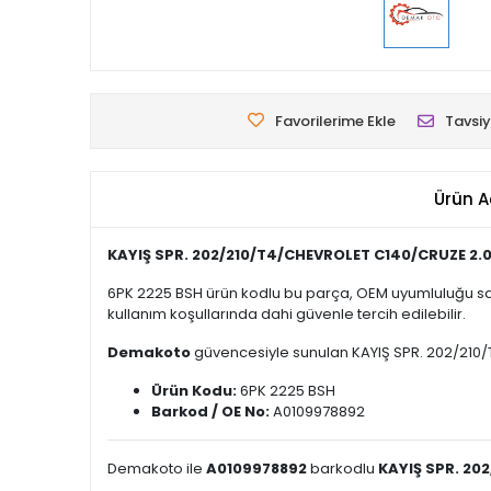
Favorilerime Ekle
Tavsiy
Ürün A
KAYIŞ SPR. 202/210/T4/CHEVROLET C140/CRUZE 2.
6PK 2225 BSH ürün kodlu bu parça, OEM uyumluluğu say
kullanım koşullarında dahi güvenle tercih edilebilir.
Demakoto
güvencesiyle sunulan KAYIŞ SPR. 202/210/T4
Ürün Kodu:
6PK 2225 BSH
Barkod / OE No:
A0109978892
Demakoto ile
A0109978892
barkodlu
KAYIŞ SPR. 20