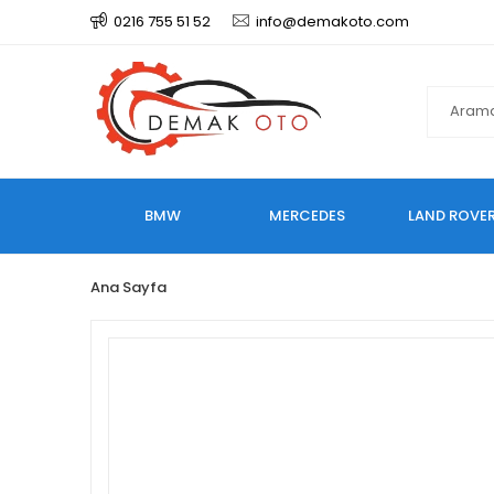
0216 755 51 52
info@demakoto.com
BMW
MERCEDES
LAND ROVE
Ana Sayfa