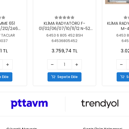
MME 651
KLİMA RADYATÖRÜ F-
KLİMA RAD
/212/246
01/02/06/07/10/11/12 N-52
M-4
SİZ
N/N-53/57/63
7 TACLAR
6453 6 805 452 BSH
6453 8
3037
64536805452
645
1 TL
3.759,74 TL
3.0
 Ekle
Sepete Ekle
S