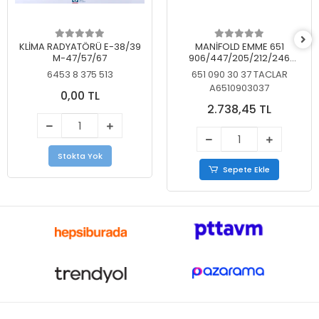
KLİMA RADYATÖRÜ E-38/39
MANİFOLD EMME 651
M-47/57/67
906/447/205/212/246
KELEBEKSİZ
6453 8 375 513
651 090 30 37 TACLAR
A6510903037
0,00 TL
2.738,45 TL
Stokta Yok
Sepete Ekle