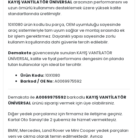
KAYIŞ VANTİLATÖR ÜNİVERSAL
aracınızın performansını ve
uzun ömürlü kullanımını desteklemek üzere yüksek kalite
standartlarında üretilmiştir.
10X1080 ürün kodlu bu parça, OEM uyumluluğu sayesinde
araç sistemleriyle tam uyum sağlar ve montaj sırasında ek
bir işlem gerektirmez. Dayanıklı yapısı sayesinde zorlu
kullanım koşullarında dahi güvenle tercih edilebilir.
Demakoto
güvencesiyle sunulan KAYIŞ VANTİLATÖR
ÜNİVERSAL, kalite ve fiyat performans dengesini ön planda
tutan kullanıcılar için ideal bir tercihtir.
Ürün Kodu:
10X1080
Barkod / OE No:
A0069975592
Demakoto ile
A0069975592
barkodlu
KAYIŞ VANTİLATÖR
ÜNİVERSAL
ürünü siparişi vermek için üye olabilirsiniz.
Diğer yedek parçalarınız için firmamız ile iletişime geçiniz.
Kartal Oto Sanayi’de 2 şubemiz ile hizmet vermekteyiz.
BMW, Mercedes, Land Rover ve Mini Cooper yedek parçaları
yeni ve çıkma olarak temin edilmektedir. Ayrıca