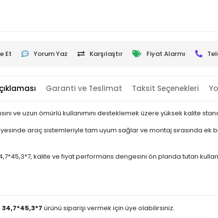
e Et
Yorum Yaz
Karşılaştır
Fiyat Alarmı
Tel
çıklaması
Garanti ve Teslimat
Taksit Seçenekleri
Yo
ını ve uzun ömürlü kullanımını desteklemek üzere yüksek kalite standa
sinde araç sistemleriyle tam uyum sağlar ve montaj sırasında ek bir 
45,3*7, kalite ve fiyat performans dengesini ön planda tutan kullanıcıla
 34,7*45,3*7
ürünü siparişi vermek için üye olabilirsiniz.