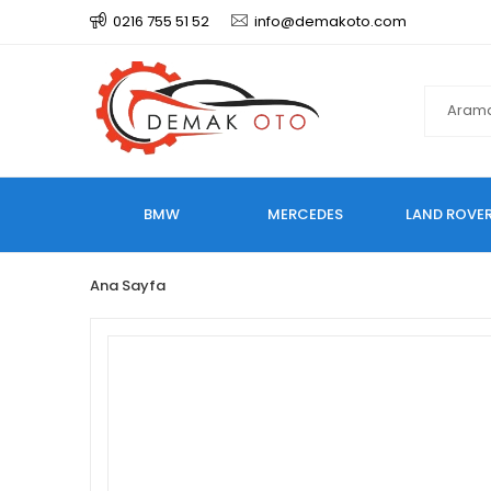
0216 755 51 52
info@demakoto.com
BMW
MERCEDES
LAND ROVE
Ana Sayfa