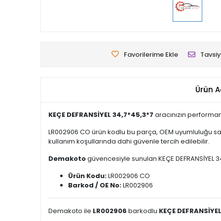
Favorilerime Ekle
Tavsiy
Ürün A
KEÇE DEFRANSİYEL 34,7*45,3*7
aracınızın performans
LR002906 CO ürün kodlu bu parça, OEM uyumluluğu saye
kullanım koşullarında dahi güvenle tercih edilebilir.
Demakoto
güvencesiyle sunulan KEÇE DEFRANSİYEL 34,7*
Ürün Kodu:
LR002906 CO
Barkod / OE No:
LR002906
Demakoto ile
LR002906
barkodlu
KEÇE DEFRANSİYEL