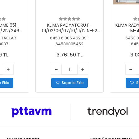
MME 651
KLİMA RADYATÖRÜ F-
KLİMA RAD
/212/246
01/02/06/07/10/11/12 N-52
M-4
SİZ
N/N-53/57/63
7 TACLAR
6453 6 805 452 BSH
6453 8
3037
64536805452
645
9 TL
3.761,50 TL
3.0
 Ekle
Sepete Ekle
S