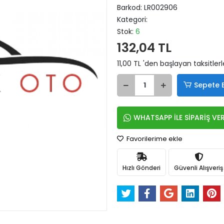
Barkod:
LR002906
Kategori:
Stok:
6
132,04 TL
11,00 TL 'den başlayan taksitlerl
Sepete 
WHATSAPP İLE SİPARİŞ VE
Favorilerime ekle
Hızlı Gönderi
Güvenli Alışveriş