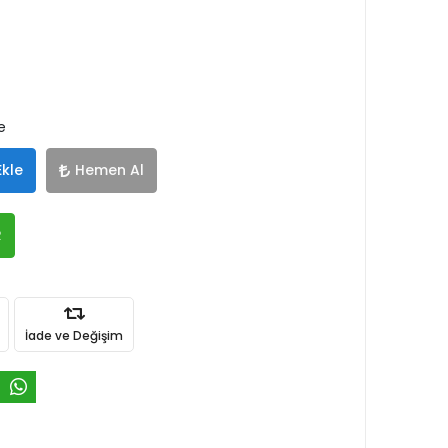
e
Ekle
Hemen Al
R
İade ve Değişim