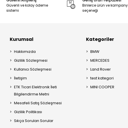
Güvenli Alışveriş
Geniş Ürün Yelpazesi
Güvenli ve kolay ödeme
Binlerce ürün ve kampan
sistemi
seçeneği
Kurumsal
Kategoriler
Hakkımızda
BMW
Gizlilik Sözleşmesi
MERCEDES
Kullanıcı Sözleşmesi
Land Rover
İletişim
test kategori
ETK Ticari Elektronik İleti
MINI COOPER
Bilgilendirme Metni
Mesafeli Satış Sözleşmesi
Gizlilik Politikası
Sıkça Sorulan Sorular