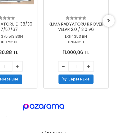
YATÖRÜ E-38/39
KLİMA RADYATÖRÜ R.ROVER
KLİ
7/57/67
VELAR 2.0 / 3.0 V6
55/56
 375 513 BSH
LR114353 BH
64
38375513
LR114353
30,88 TL
11.000,06 TL
epete Ekle
Sepete Ekle