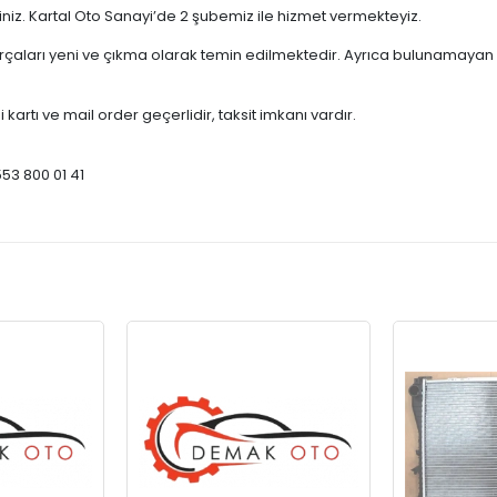
çiniz. Kartal Oto Sanayi’de 2 şubemiz ile hizmet vermekteyiz.
ları yeni ve çıkma olarak temin edilmektedir. Ayrıca bulunamayan par
 kartı ve mail order geçerlidir, taksit imkanı vardır.
553 800 01 41