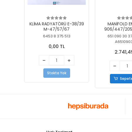
KLİMA RADYATÖRÜ E-38/39
MANİFOLD E
M-47/57/67
906/447/205
KELEBEK
6453 8 375 513
651 090 30 3
A651090
0,00 TL
2.741,4
Stokta Yok
Sepete