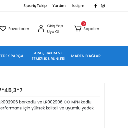
Sipariş Takip
Yardım
İletişim
0
Giriş Yap
Favorilerim
Sepetim
Üye Ol
ARAÇ BAKIM VE
YEDEK PARÇA
MADENİ YAĞLAR
TEMİZLİK ÜRÜNLERİ
7*45,3*7
 LR002906 barkodlu ve LR002906 CO MPN kodlu
rformansı için yüksek kaliteli ve uyumlu yedek