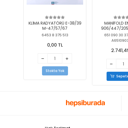
KLİMA RADYATÖRÜ E-38/39
MANİFOLD E
M-47/57/67
906/447/205
KELEBEK
6453 8 375 513
651 090 30 3
A651090
0,00 TL
2.741,4
Stokta Yok
Sepete