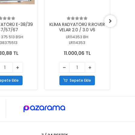
YATÖRÜ E-38/39
KLİMA RADYATÖRÜ R.ROVER
KLİ
7/57/67
VELAR 2.0 / 3.0 V6
55/56
 375 513 BSH
LR114353 BH
64
38375513
LR114353
30,88 TL
11.000,06 TL
epete Ekle
Sepete Ekle