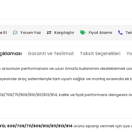
e Et
Yorum Yaz
Karşılaştır
Fiyat Alarmı
Tel
çıklaması
Garanti ve Teslimat
Taksit Seçenekleri
Yo
4
aracınızın performansını ve uzun ömürlü kullanımını desteklemek üzere
esinde araç sistemleriyle tam uyum sağlar ve montaj sırasında ek bir
09/711/809/810/811/813/814, kalite ve fiyat performans dengesini ön pla
EL 609/709/711/809/810/811/813/814
ürünü siparişi vermek için üye ol