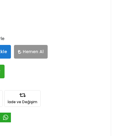
rle
Ekle
Hemen Al
R
İade ve Değişim