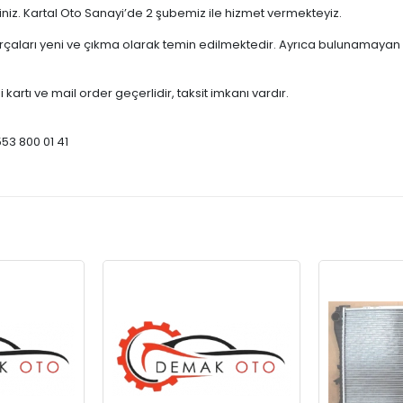
çiniz. Kartal Oto Sanayi’de 2 şubemiz ile hizmet vermekteyiz.
ları yeni ve çıkma olarak temin edilmektedir. Ayrıca bulunamayan par
 kartı ve mail order geçerlidir, taksit imkanı vardır.
553 800 01 41