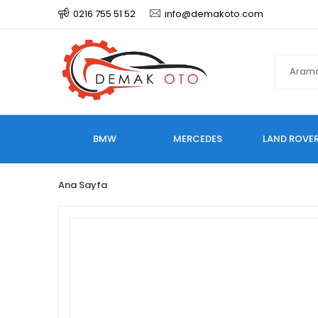
0216 755 51 52
info@demakoto.com
BMW
MERCEDES
LAND ROVE
Ana Sayfa