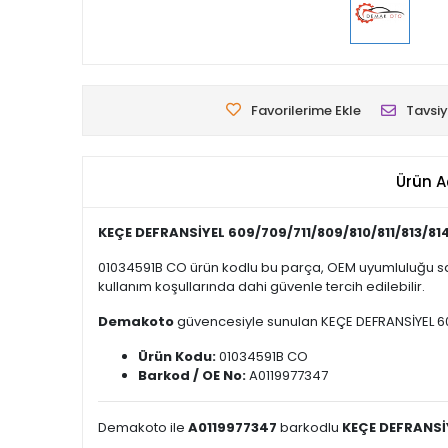
Favorilerime Ekle
Tavsiy
Ürün A
KEÇE DEFRANSİYEL 609/709/711/809/810/811/813/81
01034591B CO ürün kodlu bu parça, OEM uyumluluğu say
kullanım koşullarında dahi güvenle tercih edilebilir.
Demakoto
güvencesiyle sunulan KEÇE DEFRANSİYEL 609/7
Ürün Kodu:
01034591B CO
Barkod / OE No:
A0119977347
Demakoto ile
A0119977347
barkodlu
KEÇE DEFRANSİY