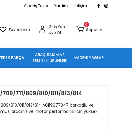
Sipariş Takip
Yardım
İletişim
0
Giriş Yap
Favorilerim
Sepetim
Üye Ol
ARAÇ BAKIM VE
YEDEK PARÇA
MADENİ YAĞLAR
TEMİZLİK ÜRÜNLERİ
/709/711/809/810/811/813/814
/809/810/811/813/814 A0119977347 barkodlu ve
üz, aracınız ve motor performansı için yüksek