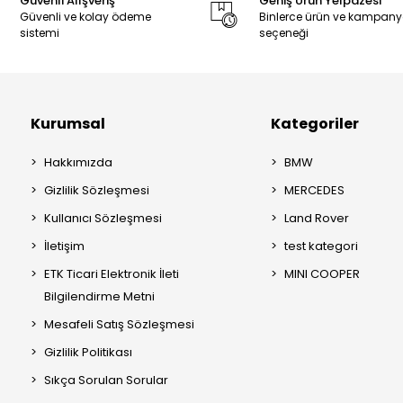
Güvenli Alışveriş
Geniş Ürün Yelpazesi
Güvenli ve kolay ödeme
Binlerce ürün ve kampan
sistemi
seçeneği
Kurumsal
Kategoriler
Hakkımızda
BMW
Gizlilik Sözleşmesi
MERCEDES
Kullanıcı Sözleşmesi
Land Rover
İletişim
test kategori
ETK Ticari Elektronik İleti
MINI COOPER
Bilgilendirme Metni
Mesafeli Satış Sözleşmesi
Gizlilik Politikası
Sıkça Sorulan Sorular