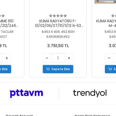
MME 651
KLİMA RADYATÖRÜ F-
KLİMA RAD
/212/246
01/02/06/07/10/11/12 N-52
M-4
SİZ
N/N-53/57/63
7 TACLAR
6453 6 805 452 BSH
6453 8
3037
64536805452
645
9 TL
3.761,50 TL
3.0
 Ekle
Sepete Ekle
S