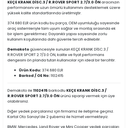
KEÇE KRANK DİSC.3 / R.ROVER SPORT 2.7/3.0 ÖN
aracınızın
performansını ve uzun ömürlü kullanımını desteklemek üzere
yüksek kalite standartlarında üretilmiştir.
374.680 ELR ürün kodlu bu parça, OEM uyumluluğu sayesinde
araç sistemleriyle tam uyum sağlar ve montaj sırasında ek
bir işlem gerektirmez. Dayanıklı yapısı sayesinde zorlu
kullanım koşullarında dahi güvenle tercih edilebilir.
Demakoto
güvencesiyle sunulan KEÇE KRANK DİSC.3 /
R.ROVER SPORT 2.7/3.0 ÖN, kalite ve fiyat performans
dengesini ön planda tutan kullanıcılar için ideal bir tercihtir.
Ürün Kodu:
374.680 ELR
Barkod / OE No:
1102415
Demakoto ile
1102415
barkodlu
KEÇE KRANK DİSC.3 /
R.ROVER SPORT 2.7/3.0 ÖN
ürünü siparişi vermek için üye
olabilirsiniz.
Diğer yedek parçalarınız için firmamız ile iletişime geçiniz.
Kartal Oto Sanayi’de 2 şubemiz ile hizmet vermekteyiz.
BMW, Mercedes, Land Rover ve Mini Cooper yedek parçaları