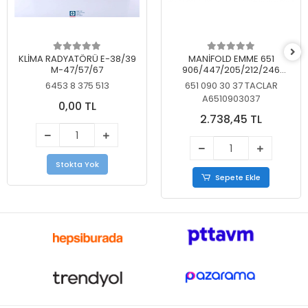
KLİMA RADYATÖRÜ E-38/39
MANİFOLD EMME 651
M-47/57/67
906/447/205/212/246
KELEBEKSİZ
6453 8 375 513
651 090 30 37 TACLAR
A6510903037
0,00 TL
2.738,45 TL
Stokta Yok
Sepete Ekle