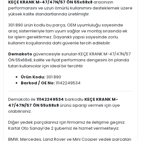
KEÇE KRANK M-47/47N/57 ÖN 55x68x8
aracınızın
performansını ve uzun ömürlü kullanımını desteklemek üzere
yüksek kalite standartlarında üretilmiştir.
301 890 ürün kodlu bu parça, OEM uyumluluğu sayesinde
araç sistemleriyle tam uyum sağlar ve montaj sırasında ek
bir işlem gerektirmez. Dayanıklı yapısı sayesinde zorlu
kullanım koşullarında dahi güvenle tercih edilebilir.
Demakoto
güvencesiyle sunulan KEÇE KRANK M-47/47N/57
ÖN 55x68x8, kalite ve fiyat performans dengesini ön planda
tutan kullanıcılar için ideal bir tercihtir.
Ürün Kodu:
301 890
Barkod / OE No:
11142249534
Demakoto ile
11142249534
barkodlu
KEÇE KRANK M-
47/47N/57 ÖN 55x68x8
ürünü siparişi vermek için üye
olabilirsiniz.
Diğer yedek parçalarınız için firmamız ile iletişime geçiniz.
Kartal Oto Sanayi’de 2 şubemiz ile hizmet vermekteyiz.
BMW, Mercedes, Land Rover ve Mini Cooper yedek parçaları