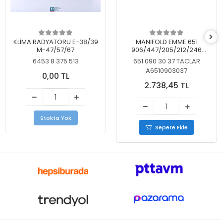
KLİMA RADYATÖRÜ E-38/39
MANİFOLD EMME 651
M-47/57/67
906/447/205/212/246
KELEBEKSİZ
6453 8 375 513
651 090 30 37 TACLAR
A6510903037
0,00 TL
2.738,45 TL
Stokta Yok
Sepete Ekle