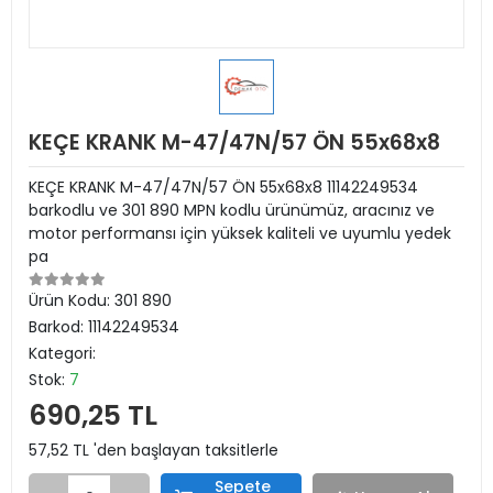
KEÇE KRANK M-47/47N/57 ÖN 55x68x8
KEÇE KRANK M-47/47N/57 ÖN 55x68x8 11142249534
barkodlu ve 301 890 MPN kodlu ürünümüz, aracınız ve
motor performansı için yüksek kaliteli ve uyumlu yedek
pa
Ürün Kodu:
301 890
Barkod:
11142249534
Kategori:
Stok:
7
690,25 TL
57,52 TL 'den başlayan taksitlerle
Sepete