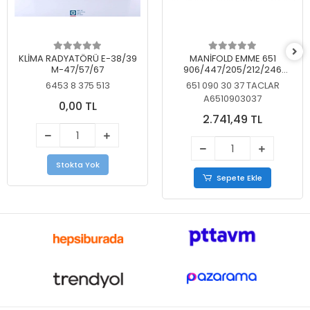
KLİMA RADYATÖRÜ E-38/39
MANİFOLD EMME 651
M-47/57/67
906/447/205/212/246
KELEBEKSİZ
6453 8 375 513
651 090 30 37 TACLAR
A6510903037
0,00 TL
2.741,49 TL
Stokta Yok
Sepete Ekle