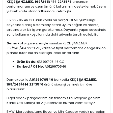
KEÇE ŞANZ.MEK. 169/245/414 22*35*6
aracınızın
performansını ve uzun ömürlü kullanımını desteklemek üzere
yüksek kalite standartlarında üretilmiştir.
012 997 05 46 CO ürün kodlu bu parça, OEM uyumluluğu
sayesinde araç sistemleriyle tam uyum sağlar ve montaj
sırasında ek bir işlem gerektirmez. Dayanıklı yapısı sayesinde
zorlu kullanım koşullarında dahi güvenle tercih edilebilir.
Demakoto
güvencesiyle sunulan KEÇE ŞANZ.MEK.
169/245/414 22*35*6, kalite ve fiyat performans dengesini ön
planda tutan kullanıcılar için ideal bir tercihtir.
Ürün Kodu:
012 997 05 46 CO
Barkod / OE No:
A0129970546
Demakoto ile
A0129970546
barkodlu
KEÇE ŞANZ.MEK.
169/245/414 22*35*6
ürünü siparişi vermek için üye
olabilirsiniz.
Diğer yedek parçalarınız için firmamız ile iletişime geçiniz.
Kartal Oto Sanayi’de 2 şubemiz ile hizmet vermekteyiz.
BMW, Mercedes, Land Rover ve Mini Cooper yedek parçaları