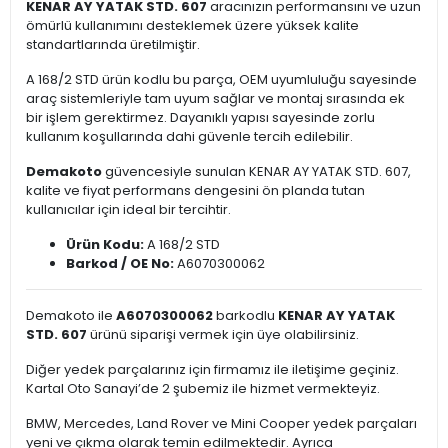
KENAR AY YATAK STD. 607
aracınızın performansını ve uzun
ömürlü kullanımını desteklemek üzere yüksek kalite
standartlarında üretilmiştir.
A 168/2 STD ürün kodlu bu parça, OEM uyumluluğu sayesinde
araç sistemleriyle tam uyum sağlar ve montaj sırasında ek
bir işlem gerektirmez. Dayanıklı yapısı sayesinde zorlu
kullanım koşullarında dahi güvenle tercih edilebilir.
Demakoto
güvencesiyle sunulan KENAR AY YATAK STD. 607,
kalite ve fiyat performans dengesini ön planda tutan
kullanıcılar için ideal bir tercihtir.
Ürün Kodu:
A 168/2 STD
Barkod / OE No:
A6070300062
Demakoto ile
A6070300062
barkodlu
KENAR AY YATAK
STD. 607
ürünü siparişi vermek için üye olabilirsiniz.
Diğer yedek parçalarınız için firmamız ile iletişime geçiniz.
Kartal Oto Sanayi’de 2 şubemiz ile hizmet vermekteyiz.
BMW, Mercedes, Land Rover ve Mini Cooper yedek parçaları
yeni ve çıkma olarak temin edilmektedir. Ayrıca