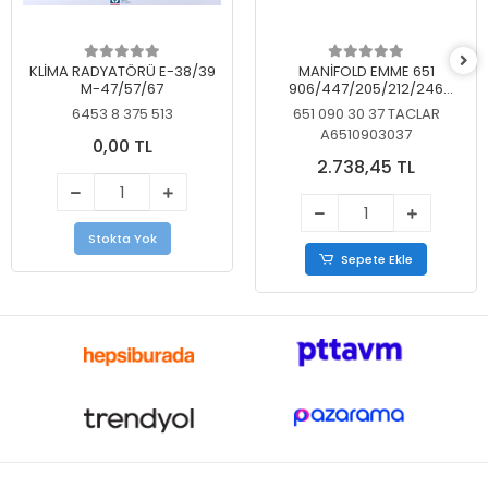
KLİMA RADYATÖRÜ E-38/39
MANİFOLD EMME 651
M-47/57/67
906/447/205/212/246
KELEBEKSİZ
6453 8 375 513
651 090 30 37 TACLAR
A6510903037
0,00 TL
2.738,45 TL
Stokta Yok
Sepete Ekle