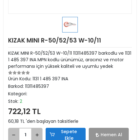
KIZAK MINI R-50/52/53 W-10/11
KIZAK MINI R-50/52/53 W-10/11 11311485397 barkodlu ve 1131
1 485 397 INA MPN kodlu ürünümüz, aracınız ve motor
performansı için yüksek kaliteli ve uyumlu yedek
Ürün Kodu:
1131 1 485 397 INA
Barkod:
11311485397
Kategori:
Stok:
2
722,12 TL
60,18 TL 'den başlayan taksitlerle
Sepete
Hemen Al
Ekle