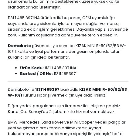
uzun ömürlü kullanımını desteklemek üzere yüksek kalite
standartlarında üretilmiştir.
1131 1 485 397 INA ürün kodlu bu parça, OEM uyumluluğu
sayesinde araç sistemleriyle tam uyum sağlar ve montaj
sırasında ek bir işlem gerektirmez. Dayanıklı yapısı sayesinde
zorlu kullanım koşullarında dahi güvenle tercih edilebilir.
Demakoto
güvencesiyle sunulan KIZAK MINI R-50/52/53 W-
10/11, kalite ve fiyat performans dengesini ön planda tutan
kullanıcılar için ideal bir tercihtir.
Ürün Kodu:
1131 1 485 397 INA
Barkod / OE No:
11311485397
Demakoto ile
11311485397
barkodlu
KIZAK MINI R-50/52/53
W-10/11
ürünü siparişi vermek için üye olabilirsiniz.
Diğer yedek parçalarınız için firmamız ile iletişime geçiniz.
Kartal Oto Sanayi’de 2 şubemiz ile hizmet vermekteyiz.
BMW, Mercedes, Land Rover ve Mini Cooper yedek parçaları
yeni ve çıkma olarak temin edilmektedir. Ayrıca
bulunamayan parçalar Almanya siparişi ile yaklaşık 1 hafta