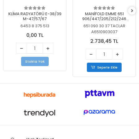
KLİMA RADYATÖRÜ E-38/39
MANİFOLD EMME 651
M-47/57/67
906/447/205/212/246
KELEBEKSİZ
6453 8 375 513
651 090 30 37 TACLAR
A6510903037
0,00 TL
2.738,45 TL
Stokta Yok
Sepete Ekle