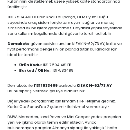
kullanımını desteklemek üzere yüksek kalite standartlarında
üretilmiştir.
1131 7 504 461 FB ürün kodlu bu parça, OEM uyumluluğu
sayesinde araç sistemleriyle tam uyum sağlar ve montaj
sırasında ek bir işlem gerektirmez. Dayanıklı yapısı sayesinde
zorlu kullanım koşullarında dahi güvenle tercih edilebilir.
Demakoto
güvencesiyle sunulan KIZAK N-62/73 AY, kalite ve
fiyat performans dengesini ön planda tutan kullanıcılar için
ideal bir tercihtir.
Ürün Kodu:
1131 7 504 461 FB
Barkod / OE No:
11317533489
Demakoto ile
11317533489
barkodlu
KIZAK N-62/73 AY
ürünü siparişi vermek için üye olabilirsiniz.
Diğer yedek parçalarınız için firmamız ile iletişime geçiniz.
Kartal Oto Sanayi’de 2 şubemiz ile hizmet vermekteyiz.
BMW, Mercedes, Land Rover ve Mini Cooper yedek parçaları
yeni ve çıkma olarak temin edilmektedir. Ayrıca
bulunamayan parçalar Almanya siparişi ile yaklaşık 1 hafta