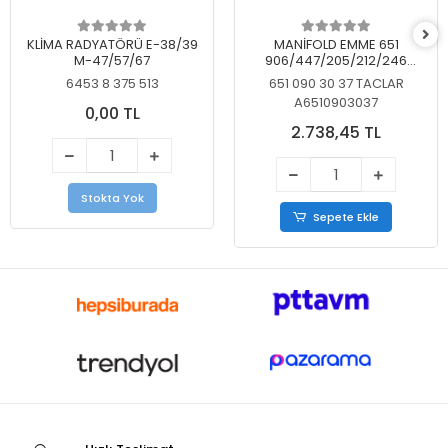
KLİMA RADYATÖRÜ E-38/39
MANİFOLD EMME 651
M-47/57/67
906/447/205/212/246
KELEBEKSİZ
6453 8 375 513
651 090 30 37 TACLAR
A6510903037
0,00 TL
2.738,45 TL
Stokta Yok
Sepete Ekle