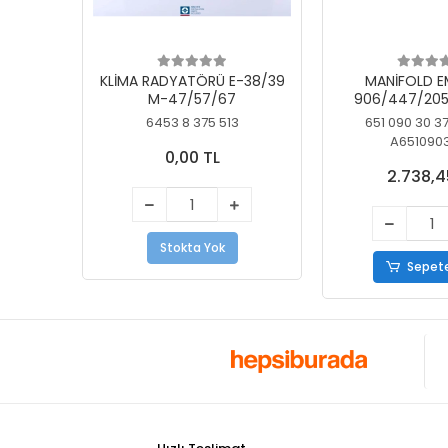
KLİMA RADYATÖRÜ E-38/39
MANİFOLD E
M-47/57/67
906/447/205
KELEBEK
6453 8 375 513
651 090 30 3
A651090
0,00 TL
2.738,4
Stokta Yok
Sepete