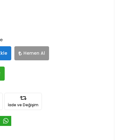
le
Ekle
Hemen Al
R
İade ve Değişim