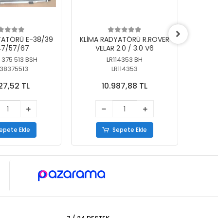
YATÖRÜ E-38/39
KLİMA RADYATÖRÜ R.ROVER
KLİ
7/57/67
VELAR 2.0 / 3.0 V6
55/56
 375 513 BSH
LR114353 BH
64
38375513
LR114353
27,52 TL
10.987,88 TL
epete Ekle
Sepete Ekle