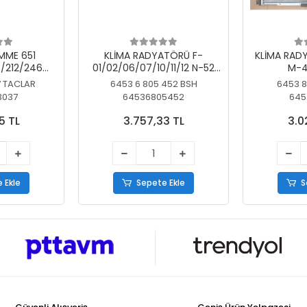
MME 651
KLİMA RADYATÖRÜ F-
KLİMA RAD
/212/246
01/02/06/07/10/11/12 N-52
M-4
SİZ
N/N-53/57/63
7 TACLAR
6453 6 805 452 BSH
6453 8
3037
64536805452
645
5 TL
3.757,33 TL
3.0
 Ekle
Sepete Ekle
S