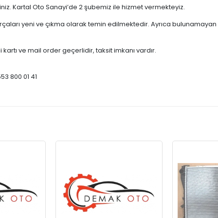
çiniz. Kartal Oto Sanayi’de 2 şubemiz ile hizmet vermekteyiz.
ları yeni ve çıkma olarak temin edilmektedir. Ayrıca bulunamayan par
 kartı ve mail order geçerlidir, taksit imkanı vardır.
553 800 01 41