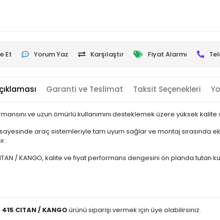
e Et
Yorum Yaz
Karşılaştır
Fiyat Alarmı
Tel
çıklaması
Garanti ve Teslimat
Taksit Seçenekleri
Yo
rmansını ve uzun ömürlü kullanımını desteklemek üzere yüksek kalite st
sayesinde araç sistemleriyle tam uyum sağlar ve montaj sırasında ek 
r.
AN / KANGO, kalite ve fiyat performans dengesini ön planda tutan kullanı
İ 415 CITAN / KANGO
ürünü siparişi vermek için üye olabilirsiniz.