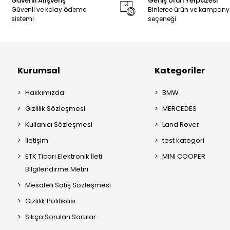
Güvenli Alışveriş
Geniş Ürün Yelpazesi
Güvenli ve kolay ödeme
Binlerce ürün ve kampan
sistemi
seçeneği
Kurumsal
Kategoriler
Hakkımızda
BMW
Gizlilik Sözleşmesi
MERCEDES
Kullanıcı Sözleşmesi
Land Rover
İletişim
test kategori
ETK Ticari Elektronik İleti
MINI COOPER
Bilgilendirme Metni
Mesafeli Satış Sözleşmesi
Gizlilik Politikası
Sıkça Sorulan Sorular