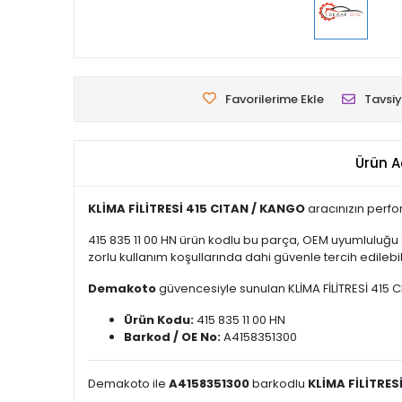
Favorilerime Ekle
Tavsiy
Ürün A
KLİMA FİLİTRESİ 415 CITAN / KANGO
aracınızın perfo
415 835 11 00 HN ürün kodlu bu parça, OEM uyumluluğu 
zorlu kullanım koşullarında dahi güvenle tercih edilebili
Demakoto
güvencesiyle sunulan KLİMA FİLİTRESİ 415 CIT
Ürün Kodu:
415 835 11 00 HN
Barkod / OE No:
A4158351300
Demakoto ile
A4158351300
barkodlu
KLİMA FİLİTRES