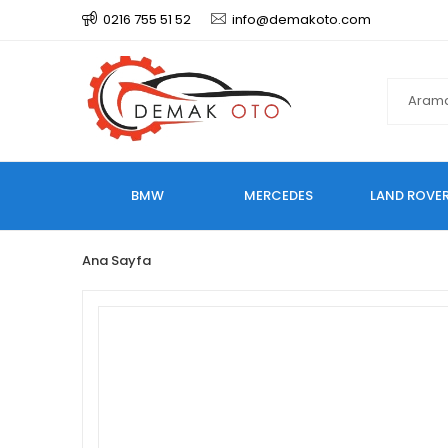
0216 755 51 52
info@demakoto.com
BMW
MERCEDES
LAND ROVE
Ana Sayfa