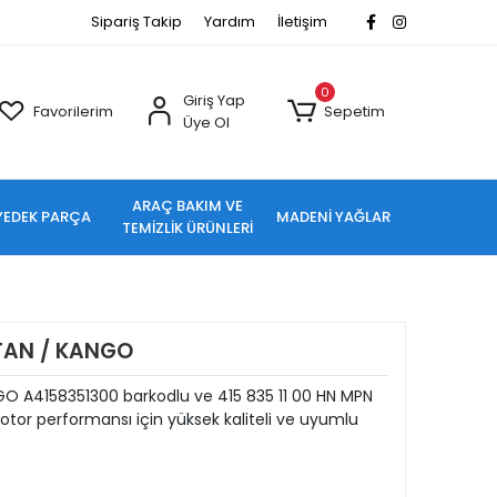
Sipariş Takip
Yardım
İletişim
0
Giriş Yap
Favorilerim
Sepetim
Üye Ol
ARAÇ BAKIM VE
YEDEK PARÇA
MADENİ YAĞLAR
TEMİZLİK ÜRÜNLERİ
ITAN / KANGO
NGO A4158351300 barkodlu ve 415 835 11 00 HN MPN
tor performansı için yüksek kaliteli ve uyumlu