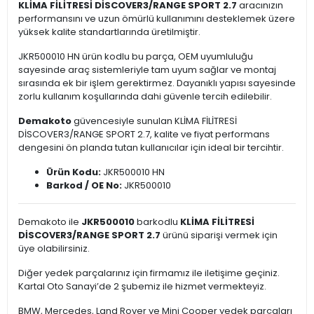
KLİMA FİLİTRESİ DİSCOVER3/RANGE SPORT 2.7
aracınızın
performansını ve uzun ömürlü kullanımını desteklemek üzere
yüksek kalite standartlarında üretilmiştir.
JKR500010 HN ürün kodlu bu parça, OEM uyumluluğu
sayesinde araç sistemleriyle tam uyum sağlar ve montaj
sırasında ek bir işlem gerektirmez. Dayanıklı yapısı sayesinde
zorlu kullanım koşullarında dahi güvenle tercih edilebilir.
Demakoto
güvencesiyle sunulan KLİMA FİLİTRESİ
DİSCOVER3/RANGE SPORT 2.7, kalite ve fiyat performans
dengesini ön planda tutan kullanıcılar için ideal bir tercihtir.
Ürün Kodu:
JKR500010 HN
Barkod / OE No:
JKR500010
Demakoto ile
JKR500010
barkodlu
KLİMA FİLİTRESİ
DİSCOVER3/RANGE SPORT 2.7
ürünü siparişi vermek için
üye olabilirsiniz.
Diğer yedek parçalarınız için firmamız ile iletişime geçiniz.
Kartal Oto Sanayi’de 2 şubemiz ile hizmet vermekteyiz.
BMW, Mercedes, Land Rover ve Mini Cooper yedek parçaları