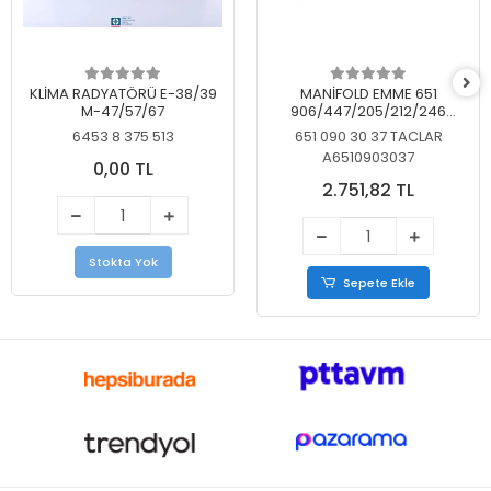
KLİMA RADYATÖRÜ E-38/39
MANİFOLD EMME 651
M-47/57/67
906/447/205/212/246
KELEBEKSİZ
6453 8 375 513
651 090 30 37 TACLAR
A6510903037
0,00 TL
2.751,82 TL
Stokta Yok
Sepete Ekle