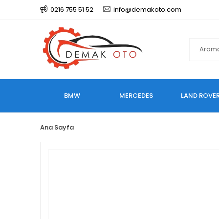
0216 755 51 52
info@demakoto.com
BMW
MERCEDES
LAND ROVE
Ana Sayfa