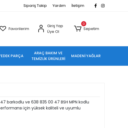
Sipariş Takip
Yardım
İletişim
0
Giriş Yap
Favorilerim
Sepetim
Üye Ol
ARAÇ BAKIM VE
YEDEK PARÇA
MADENİ YAĞLAR
TEMİZLİK ÜRÜNLERİ
047 barkodlu ve 638 835 00 47 BSH MPN kodlu
rformansı için yüksek kaliteli ve uyumlu