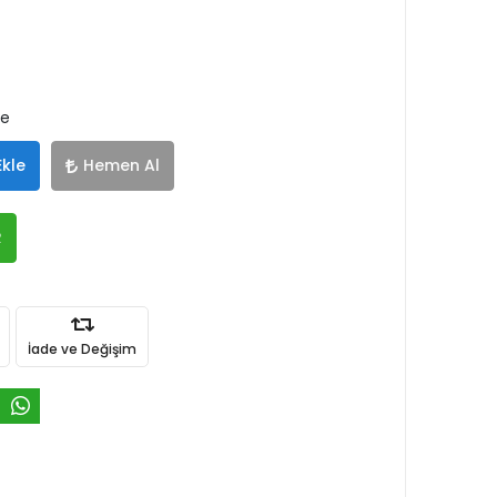
le
Ekle
Hemen Al
R
İade ve Değişim