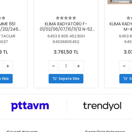
MME 651
KLİMA RADYATÖRÜ F-
KLİMA RAD
/212/246
01/02/06/07/10/11/12 N-52
M-4
SİZ
N/N-53/57/63
7 TACLAR
6453 6 805 452 BSH
6453 8
3037
64536805452
645
9 TL
3.761,50 TL
3.0
 Ekle
Sepete Ekle
S