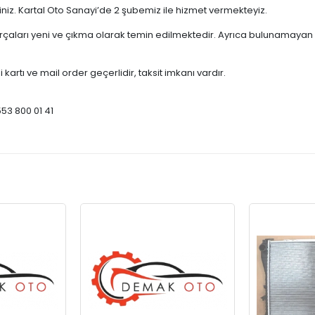
çiniz. Kartal Oto Sanayi’de 2 şubemiz ile hizmet vermekteyiz.
ları yeni ve çıkma olarak temin edilmektedir. Ayrıca bulunamayan par
 kartı ve mail order geçerlidir, taksit imkanı vardır.
553 800 01 41