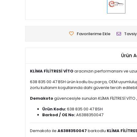
Favorilerime Ekle
Tavsiy
Ürün A
KLİMA FİLİTRESİ VİTO
aracınızın performansını ve uzu
638 835 00 47 BSH ürün kodlu bu parça, OEM uyumluluğ
zorlu kullanım koşullarında dahi güvenle tercih edilebili
Demakoto
güvencesiyle sunulan KLİMA FİLİTRESİ VİTO , 
Ürün Kodu:
638 835 00 47 BSH
Barkod / OE No:
A6388350047
Demakoto ile
A6388350047
barkodlu
KLİMA FİLİTRE