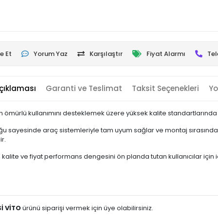
e Et
Yorum Yaz
Karşılaştır
Fiyat Alarmı
Tel
çıklaması
Garanti ve Teslimat
Taksit Seçenekleri
Yo
n ömürlü kullanımını desteklemek üzere yüksek kalite standartlarında ü
u sayesinde araç sistemleriyle tam uyum sağlar ve montaj sırasında e
r.
kalite ve fiyat performans dengesini ön planda tutan kullanıcılar için ide
Sİ VİTO
ürünü siparişi vermek için üye olabilirsiniz.