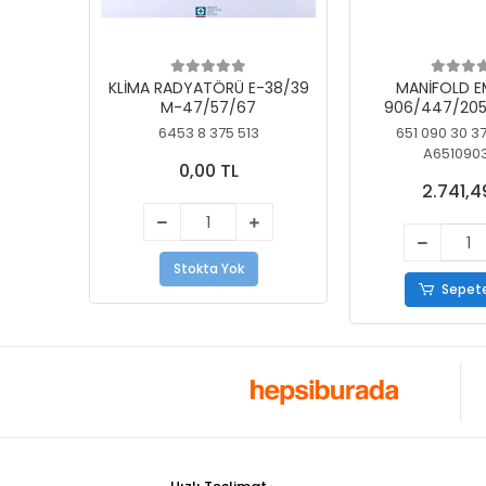
KLİMA RADYATÖRÜ E-38/39
MANİFOLD E
M-47/57/67
906/447/205
KELEBEK
6453 8 375 513
651 090 30 3
A651090
0,00 TL
2.741,4
Stokta Yok
Sepete