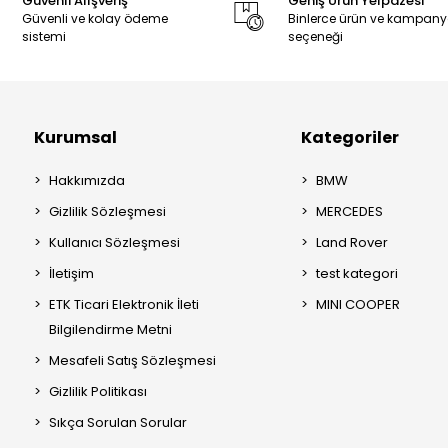
Güvenli Alışveriş
Geniş Ürün Yelpazesi
Güvenli ve kolay ödeme
Binlerce ürün ve kampan
sistemi
seçeneği
Kurumsal
Kategoriler
Hakkımızda
BMW
Gizlilik Sözleşmesi
MERCEDES
Kullanıcı Sözleşmesi
Land Rover
İletişim
test kategori
ETK Ticari Elektronik İleti
MINI COOPER
Bilgilendirme Metni
Mesafeli Satış Sözleşmesi
Gizlilik Politikası
Sıkça Sorulan Sorular